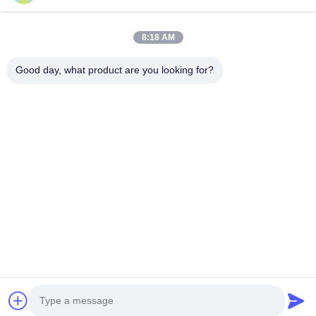
Prodotti
8:18 AM
Video
Chi Siamo
Good day, what product are you looking for?
Fatory Tour
Controllo Di Qualità
Contattaci
Richiedere Un Preventivo
Notizie
Seguiteci.
©2025- Huizhou Redde Boo Furniture Co., Ltd.. . Tutti i diritti riservati.