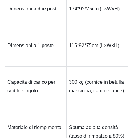
Dimensioni a due posti
174*92*75
cm (L×W×H)
Dimensioni a 1 posto
115*92*75
cm (L×W×H)
Capacità di carico per 
300 kg (cornice in betulla 
sedile singolo
massiccia, carico stabile)
Materiale di riempimento
Spuma ad alta densità 
(tasso di rimbalzo ≥ 80%) 