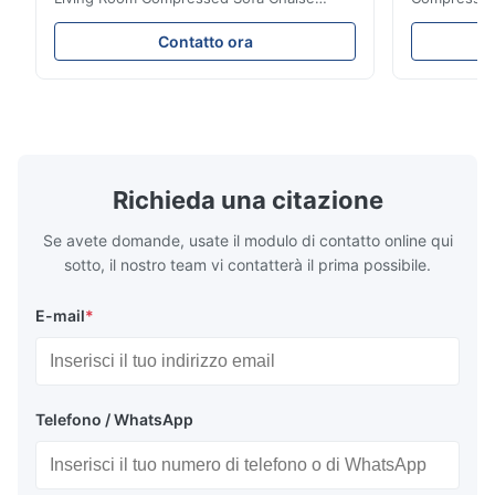
Lounge Product Overview High resilience
Room Furnit
soft sectional sofa designed for small
Design Comf
Contatto ora
spaces, featuring a contemporary light gray
Compressed
chenille fabric and comfortable high
design with 
rebound foam filling. Specifications Feature
for excepti
Details Application ...
configuration
Richieda una citazione
Se avete domande, usate il modulo di contatto online qui
sotto, il nostro team vi contatterà il prima possibile.
E-mail
*
Telefono / WhatsApp