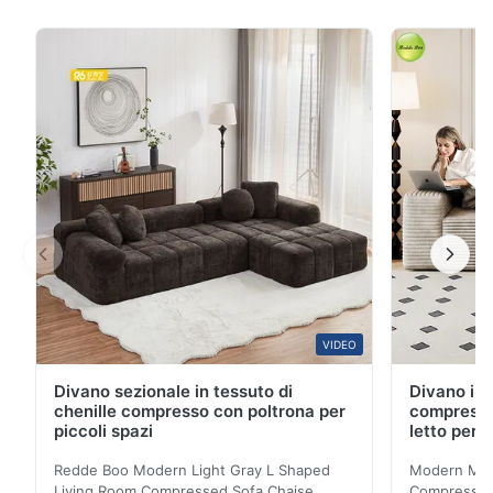
mucca di alto grado o pelle in PU importata, con la
superficie trattata con un rivestimento anti macchia.e
spargimenti quotidiani come caffè o succo possono
essere rapidamente puliti ...
VIDEO
Divano sezionale in tessuto di
Divano in 
chenille compresso con poltrona per
compresso
piccoli spazi
letto per 
Redde Boo Modern Light Gray L Shaped
Modern Mini
Living Room Compressed Sofa Chaise
Compressed 