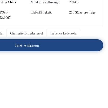
izhou China
Mindestbestellmenge:
7 Sätze
D$95-
Lieferfähigkeit:
250 Sätze pro Tage
D$1067
fa
Chesterfield-Ledersessel
farbenes Ledersofa
J
e
t
z
t
A
n
f
r
a
g
e
n