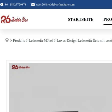
86--18923729878
sales26@reddeboofurniture.com
STARTSEITE
PR
Produits
Ledersofa Möbel
Luxus-Design-Ledersofa-Sets mit verst