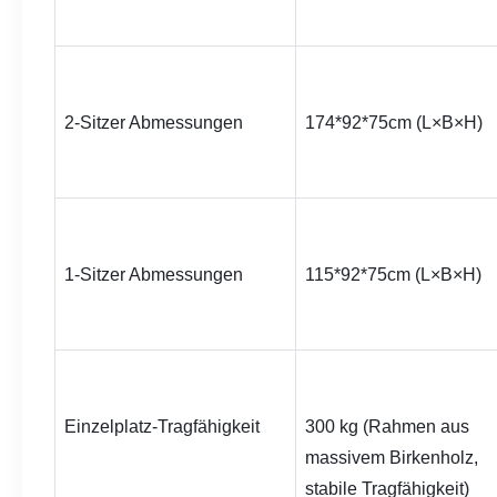
2-Sitzer Abmessungen
174*92*75
cm (L×B×H)
1-Sitzer Abmessungen
115*92*75
cm (L×B×H)
Einzelplatz-Tragfähigkeit
300 kg (Rahmen aus 
massivem Birkenholz, 
stabile Tragfähigkeit)