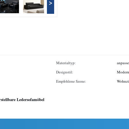
>
Materialtyp:
anpass
Designstil:
Moder
Empfohlene Szene:
Wohnzi
rstellbare Ledersofamöbel