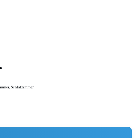
en
n
mmer, Schlafzimmer