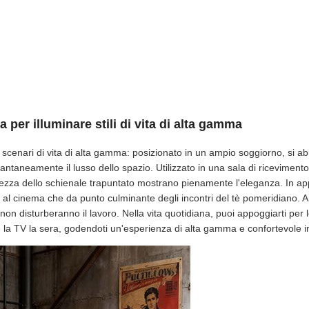
 per illuminare stili di vita di alta gamma
n scenari di vita di alta gamma: posizionato in un ampio soggiorno, si a
tantaneamente il lusso dello spazio. Utilizzato in una sala di ricevimento d
catezza dello schienale trapuntato mostrano pienamente l'eleganza. In 
al cinema che da punto culminante degli incontri del tè pomeridiano. A
non disturberanno il lavoro. Nella vita quotidiana, puoi appoggiarti per l
re la TV la sera, godendoti un'esperienza di alta gamma e confortevole