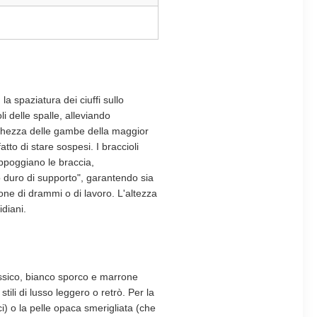
a spaziatura dei ciuffi sullo
i delle spalle, alleviando
unghezza delle gambe della maggior
tto di stare sospesi. I braccioli
ppoggiano le braccia,
 duro di supporto", garantendo sia
one di drammi o di lavoro. L'altezza
idiani.
lassico, bianco sporco e marrone
ili di lusso leggero o retrò. Per la
ci) o la pelle opaca smerigliata (che