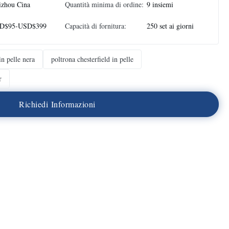
izhou Cina
Quantità minima di ordine:
9 insiemi
D$95-USD$399
Capacità di fornitura:
250 set ai giorni
n pelle nera
poltrona chesterfield in pelle
r
R
i
c
h
i
e
d
i
I
n
f
o
r
m
a
z
i
o
n
i