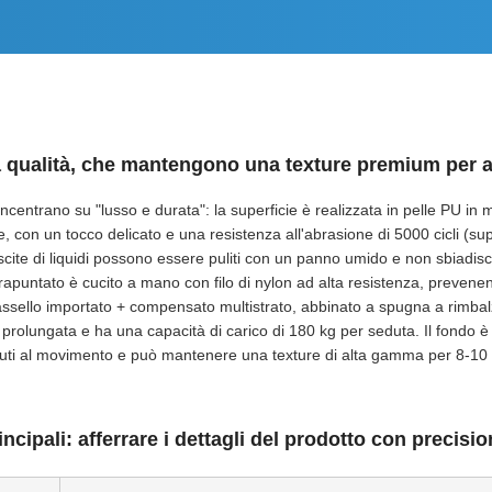
lta qualità, che mantengono una texture premium per 
concentrano su "lusso e durata": la superficie è realizzata in pelle PU in 
e, con un tocco delicato e una resistenza all'abrasione di 5000 cicli (sup
riuscite di liquidi possono essere puliti con un panno umido e non sbiad
rapuntato è cucito a mano con filo di nylon ad alta resistenza, prevene
o massello importato + compensato multistrato, abbinato a spugna a rimba
olungata e ha una capacità di carico di 180 kg per seduta. Il fondo è d
vuti al movimento e può mantenere una texture di alta gamma per 8-10 an
incipali: afferrare i dettagli del prodotto con precisi