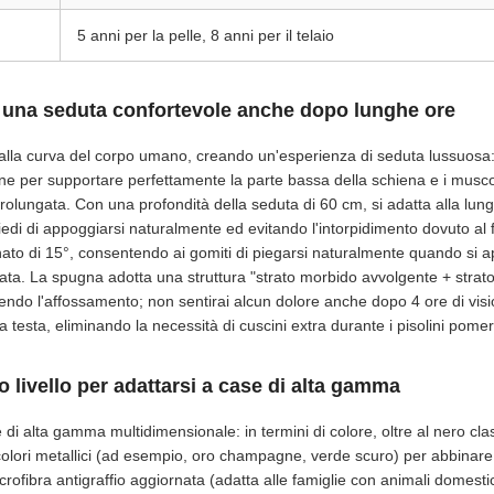
5 anni per la pelle, 8 anni per il telaio
 una seduta confortevole anche dopo lunghe ore
 alla curva del corpo umano, creando un'esperienza di seduta lussuosa: l
one per supportare perfettamente la parte bassa della schiena e i muscol
prolungata. Con una profondità della seduta di 60 cm, si adatta alla l
iedi di appoggiarsi naturalmente ed evitando l'intorpidimento dovuto al fa
ato di 15°, consentendo ai gomiti di piegarsi naturalmente quando si a
ta. La spugna adotta una struttura "strato morbido avvolgente + strato
endo l'affossamento; non sentirai alcun dolore anche dopo 4 ore di visi
a testa, eliminando la necessità di cuscini extra durante i pisolini pomer
o livello per adattarsi a case di alta gamma
 di alta gamma multidimensionale: in termini di colore, oltre al nero c
colori metallici (ad esempio, oro champagne, verde scuro) per abbinare st
icrofibra antigraffio aggiornata (adatta alle famiglie con animali domesti