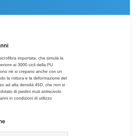
anni
microfibra importata, che simula la
eriore ai 3000 cicli della PU
iscono né si crepano anche con un
ndo la rottura e la deformazione del
lzo ad alta densità 45D, che non si
otato di piedini muti antiscivolo
ni in condizioni di utilizzo
one