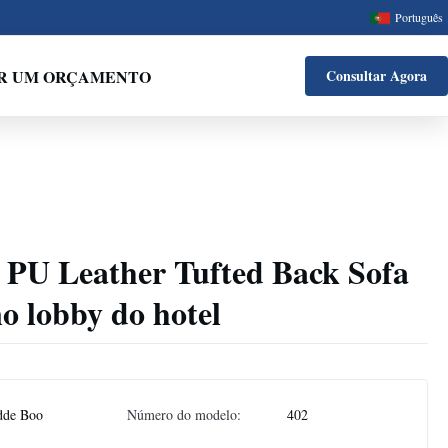
Português
IR UM ORÇAMENTO
Consultar Agora
 PU Leather Tufted Back Sofa
no lobby do hotel
dde Boo
Número do modelo:
402