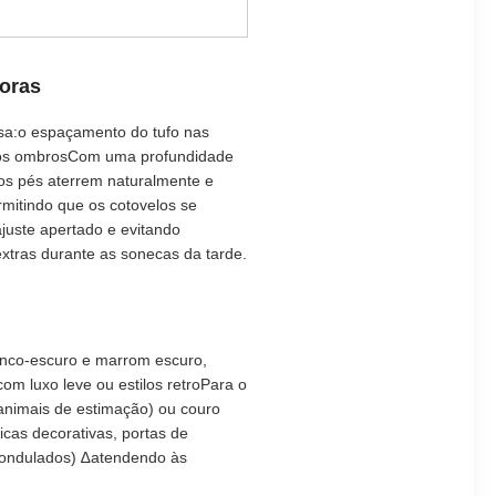
oras
osa:o espaçamento do tufo nas
e dos ombrosCom uma profundidade
 os pés aterrem naturalmente e
rmitindo que os cotovelos se
uste apertado e evitando
xtras durante as sonecas da tarde.
ranco-escuro e marrom escuro,
m luxo leve ou estilos retroPara o
 animais de estimação) ou couro
icas decorativas, portas de
 ondulados) ∆atendendo às