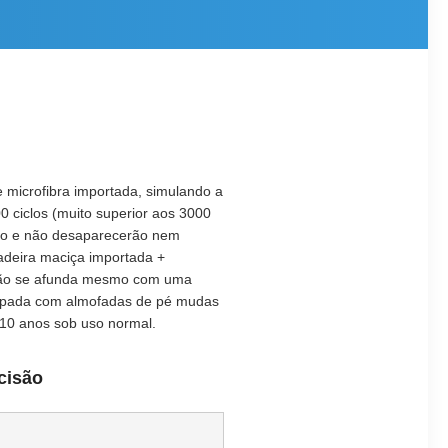
de microfibra importada, simulando a
0 ciclos (muito superior aos 3000
do e não desaparecerão nem
adeira maciça importada +
não se afunda mesmo com uma
quipada com almofadas de pé mudas
-10 anos sob uso normal.
cisão