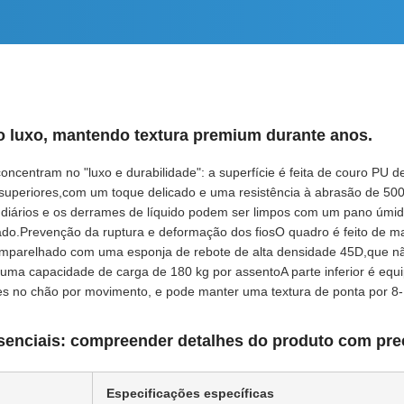
to luxo, mantendo textura premium durante anos.
concentram no "luxo e durabilidade": a superfície é feita de couro PU 
 superiores,com um toque delicado e uma resistência à abrasão de 500
diários e os derrames de líquido podem ser limpos com um pano úmi
o.Prevenção da ruptura e deformação dos fiosO quadro é feito de m
mparelhado com uma esponja de rebote de alta densidade 45D,que 
 uma capacidade de carga de 180 kg por assentoA parte inferior é e
ões no chão por movimento, e pode manter uma textura de ponta por 8
senciais: compreender detalhes do produto com pre
Especificações específicas