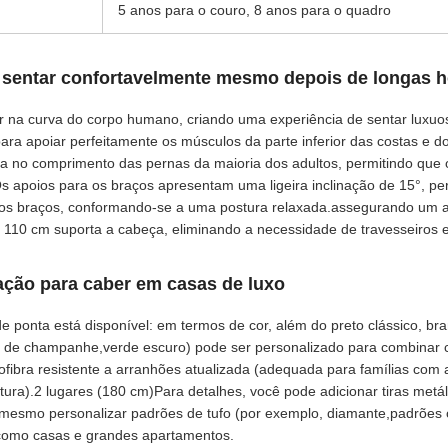
5 anos para o couro, 8 anos para o quadro
sentar confortavelmente mesmo depois de longas h
ar na curva do corpo humano, criando uma experiência de sentar luxu
para apoiar perfeitamente os músculos da parte inferior das costas 
xa no comprimento das pernas da maioria dos adultos, permitindo que
s apoios para os braços apresentam uma ligeira inclinação de 15°, pe
os braços, conformando-se a uma postura relaxada.assegurando um aj
 110 cm suporta a cabeça, eliminando a necessidade de travesseiros e
zação para caber em casas de luxo
e ponta está disponível: em termos de cor, além do preto clássico, b
o de champanhe,verde escuro) pode ser personalizado para combinar co
ofibra resistente a arranhões atualizada (adequada para famílias com
tura).2 lugares (180 cm)Para detalhes, você pode adicionar tiras metál
 mesmo personalizar padrões de tufo (por exemplo, diamante,padrões
como casas e grandes apartamentos.