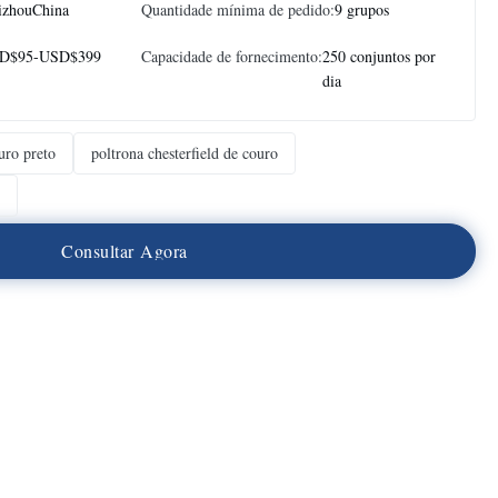
izhouChina
Quantidade mínima de pedido:
9 grupos
D$95-USD$399
Capacidade de fornecimento:
250 conjuntos por
dia
uro preto
poltrona chesterfield de couro
C
o
n
s
u
l
t
a
r
A
g
o
r
a