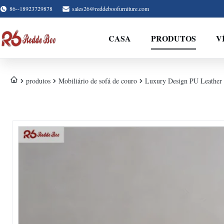
86--18923729878
sales26@reddeboofurniture.com
CASA
PRODUTOS
V
produtos
Mobiliário de sofá de couro
Luxury Design PU Leather T