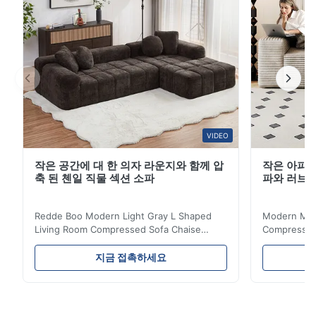
시면 되며 장기간 사용해도 변색되거나 갈라지지 않습니
다. 터프티드 뒷면은 고강도 나일론 실로 핸드 스티치 처리
되어 실 끊어짐과 변형을 방지합니다. 프레임은 수입원목
+다층합판으로 제작되었으며, ...
VIDEO
작은 공간에 대 한 의자 라운지와 함께 압
작은 아파트
축 된 첸일 직물 섹션 소파
파와 러브
Redde Boo Modern Light Gray L Shaped
Modern Mini
Living Room Compressed Sofa Chaise
Compressed 
Lounge Product Overview High resilience
Room Furnit
soft sectional sofa designed for small
Design Comf
지금 접촉하세요
spaces, featuring a contemporary light gray
Compressed
chenille fabric and comfortable high
design with 
rebound foam filling. Specifications Feature
for excepti
Details Application ...
configuration