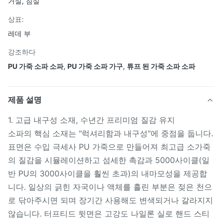
거실, 침실
상표:
레데 부
강조하다
PU 가죽 소파 소파
,
PU 가죽 소파 가구
,
튜프 된 가죽 소파 소파
제품 설명
1. 고급 내구성 소재, 수년간 프리미엄 질감 유지
소파의 핵심 소재는 "럭셔리함과 내구성"에 중점을 둡니다.
표면은 수입 극세사 PU 가죽으로 만들어져 최고급 소가죽
의 질감을 시뮬레이션하고 섬세한 촉감과 5000사이클(일
반 PU의 3000사이클을 훨씬 초과)의 내마모성을 제공합
니다. 일상의 긁힌 자국이나 액체를 흘린 부분은 젖은 천으
로 닦아주시면 되며 장기간 사용해도 변색되거나 갈라지지
않습니다. 터프티드 뒷면은 고강도 나일론 실로 핸드 스티