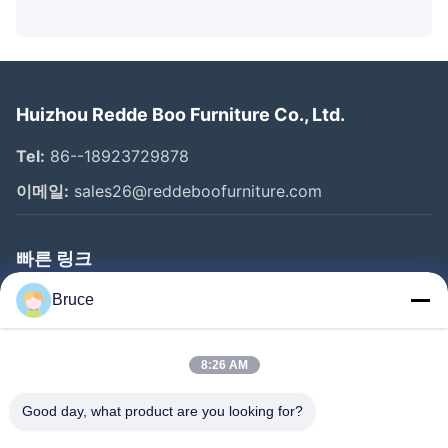
Huizhou Redde Boo Furniture Co., Ltd.
Tel:
86--18923729878
이메일:
sales26@reddeboofurniture.com
빠른 링크
홈
Bruce
제품 소개
8:26 AM
동영상
회사 소개
Good day, what product are you looking for?
공장 투어