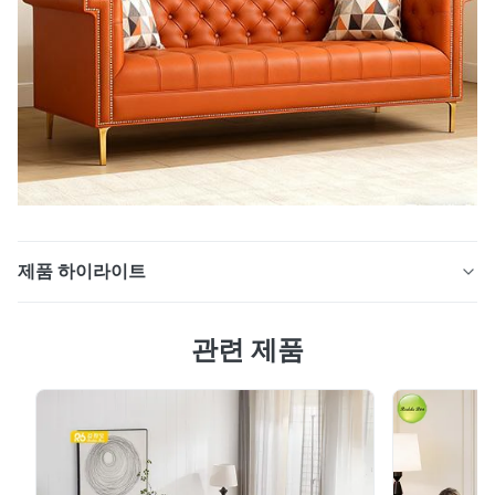
제품 하이라이트
1. 고급 내구성 소재, 수년간 프리미엄 질감 유지 소파의 핵
관련 제품
심 소재는 "럭셔리함과 내구성"에 중점을 둡니다. 표면은
수입 극세사 PU 가죽으로 만들어져 최고급 소가죽의 질감
을 시뮬레이션하고 섬세한 촉감과 5000사이클(일반 PU의
3000사이클을 훨씬 초과)의 내마모성을 제공합니다. 일상
의 긁힌 자국이나 액체를 흘린 부분은 젖은 천으로 닦아주