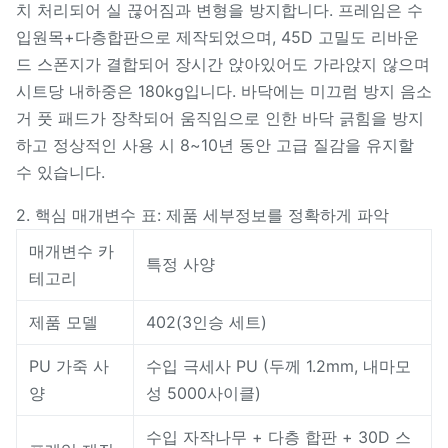
치 처리되어 실 끊어짐과 변형을 방지합니다. 프레임은 수
입원목+다층합판으로 제작되었으며, 45D 고밀도 리바운
드 스폰지가 결합되어 장시간 앉아있어도 가라앉지 않으며
시트당 내하중은 180kg입니다. 바닥에는 미끄럼 방지 음소
거 풋 패드가 장착되어 움직임으로 인한 바닥 긁힘을 방지
하고 정상적인 사용 시 8~10년 동안 고급 질감을 유지할
수 있습니다.
2. 핵심 매개변수 표: 제품 세부정보를 정확하게 파악
매개변수 카
특정 사양
테고리
제품 모델
402(3인승 세트)
PU 가죽 사
수입 극세사 PU (두께 1.2mm, 내마모
양
성 5000사이클)
수입 자작나무 + 다층 합판 + 30D 스