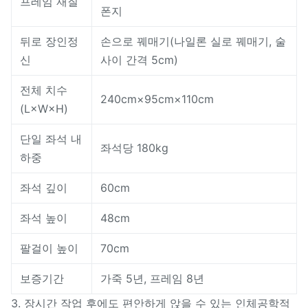
프레임 재질
폰지
뒤로 장인정
손으로 꿰매기(나일론 실로 꿰매기, 술
신
사이 간격 5cm)
전체 치수
240cm×95cm×110cm
(L×W×H)
단일 좌석 내
좌석당 180kg
하중
좌석 깊이
60cm
좌석 높이
48cm
팔걸이 높이
70cm
보증기간
가죽 5년, 프레임 8년
3. 장시간 작업 후에도 편안하게 앉을 수 있는 인체공학적