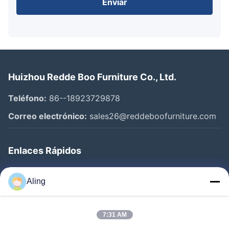
Enviar
Huizhou Redde Boo Furniture Co., Ltd.
Teléfono:
86--18923729878
Correo electrónico:
sales26@reddeboofurniture.com
Enlaces Rápidos
Inicio
Aling
Productos
Videos
7:31 AM
Sobre Nosotros