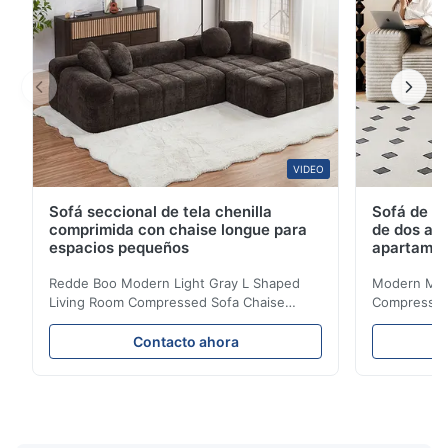
VIDEO
Sofá seccional de tela chenilla
Sofá de te
comprimida con chaise longue para
de dos asi
espacios pequeños
apartame
Redde Boo Modern Light Gray L Shaped
Modern Mini
Living Room Compressed Sofa Chaise
Compressed 
Lounge Product Overview High resilience
Room Furnit
soft sectional sofa designed for small
Design Comf
Contacto ahora
spaces, featuring a contemporary light gray
Compressed
chenille fabric and comfortable high
design with 
rebound foam filling. Specifications Feature
for excepti
Details Application ...
configuration