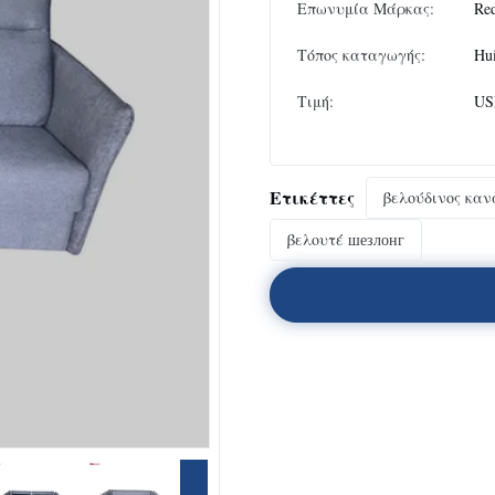
Επωνυμία Μάρκας:
Re
Τόπος καταγωγής:
Hu
Τιμή:
US
Ετικέττες
βελούδινος καν
βελουτέ шезлонг