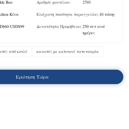
dde Boo
Αριθμός μοντέλου:
2703
izhou Κίνα
Ελάχιστη ποσότητα παραγγελίας:
10 τάσης
D$60-USD$99
Δυνατότητα Προμήθειας:
250 σετ ανά
ημέρες
απές από κοτλέ
καναπές με καπιτονέ ταπετσαρία
Ε
ρ
ώ
τ
η
σ
η
Τ
ώ
ρ
α