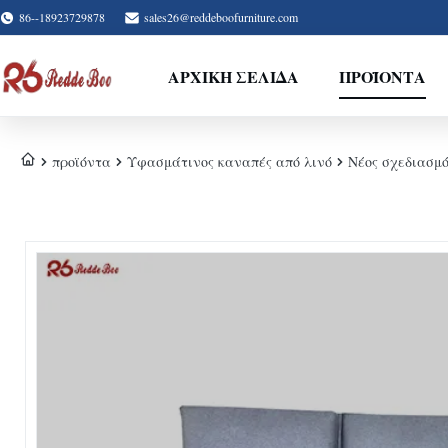
86--18923729878
sales26@reddeboofurniture.com
ΑΡΧΙΚΉ ΣΕΛΊΔΑ
ΠΡΟΪΌΝΤΑ
προϊόντα
Υφασμάτινος καναπές από λινό
Νέος σχεδιασμ