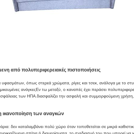
μενη από πολυπεριφερειακές πιστοποιήσεις
υφασμάτων, όπως στερεά χρώματα, ρίγες και τσεκ, ανάλογα με το στυλ
μικευμένες ανάγκεςΕν τω μεταξύ, ο καναπές έχει περάσει πολυπεριφερ
σφάλειας των ΗΠΑ.διασφαλίζει την ασφαλή και συμμορφούμενη χρήση, ε
τη ικανοποίηση των αναγκών
ενάρια: δεν καταλαμβάνει πολύ χώρο όταν τοποθετείται σε μικρά καθιστ
νοικιαζόμενα σπίτια ή διαμερίσματα, το σχεδιασμό του που μπορεί να γκ