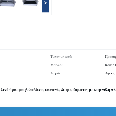
>
Τύπος υλικού:
Προσα
Μάρκα:
Redde 
Αφρός:
Αφρός 
 λινό ύφασμα
βελούδινος καναπές διαμερίσματος με καμπύλη π
,