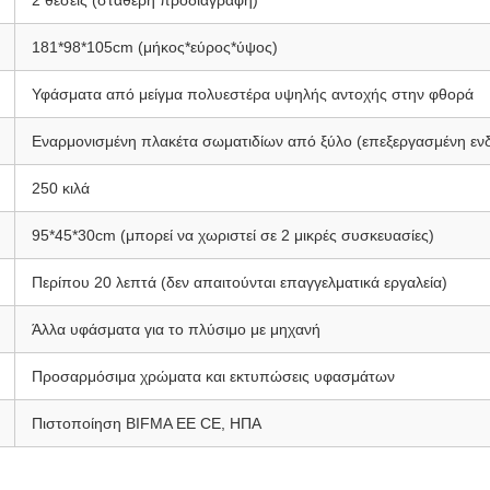
2 θέσεις (σταθερή προδιαγραφή)
181*98*105cm (μήκος*εύρος*ύψος)
Υφάσματα από μείγμα πολυεστέρα υψηλής αντοχής στην φθορά
Εναρμονισμένη πλακέτα σωματιδίων από ξύλο (επεξεργασμένη ενδ
250 κιλά
95*45*30cm (μπορεί να χωριστεί σε 2 μικρές συσκευασίες)
Περίπου 20 λεπτά (δεν απαιτούνται επαγγελματικά εργαλεία)
Άλλα υφάσματα για το πλύσιμο με μηχανή
Προσαρμόσιμα χρώματα και εκτυπώσεις υφασμάτων
Πιστοποίηση BIFMA ΕΕ CE, ΗΠΑ