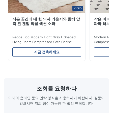
VIDEO
작은 공간에 대 한 의자 라운지와 함께 압
작은 아파트
축 된 첸일 직물 섹션 소파
파와 러브
Redde Boo Modern Light Gray L Shaped
Modern Mini
Living Room Compressed Sofa Chaise
Compressed 
Lounge Product Overview High resilience
Room Furnit
soft sectional sofa designed for small
Design Comf
지금 접촉하세요
spaces, featuring a contemporary light gray
Compressed
chenille fabric and comfortable high
design with 
rebound foam filling. Specifications Feature
for excepti
Details Application ...
configuration
조회를 요청하다
아래의 온라인 문의 연락 양식을 사용하시기 바랍니다. 질문이
있으시면 저희 팀이 가능한 한 빨리 연락합니다.