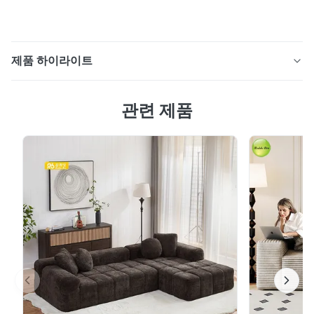
제품 하이라이트
신디자인 조립 된 KD 직물 쿠션 2자리 소파: 실용성과 편
관련 제품
의성을 위해 이상적인 선택 1. 장기 사용용 내구성 있는 재
료 이 2석 의 소파 는 재료 선택 에서 내구성 에 우선 을 두
고 있다. 이 가재 는 고도로 착용 저항성 있는 폴리에스테
르 혼합물 으로 만들어져 있으며, 그 혼합물 은 방울 과 얼
룩 에 매우 저항 한다.일상적 인 얼룩 은 습 한 천 으로 쉽게
씻을 수 있다, 그리고 그것은 오래 사용 하 여도 사라지지
않거나 변형 되지 않습니다. 소파 프레임은 습도에 저항 하
기 위해 처리 된 강화 된 나무 입자 보드를 채택, 쉽게 풀...