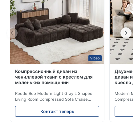
VIDEO
Компрессионный диван из
Двухмест
чениллевой ткани с креслом для
диван из 
маленьких помещений
кресло д
Redde Boo Modern Light Gray L Shaped
Modern Mini
Living Room Compressed Sofa Chaise
Compressed 
Lounge Product Overview High resilience
Room Furnit
soft sectional sofa designed for small
Design Comf
Контакт теперь
spaces, featuring a contemporary light gray
Compressed
chenille fabric and comfortable high
design with 
rebound foam filling. Specifications Feature
for excepti
Details Application ...
configuration