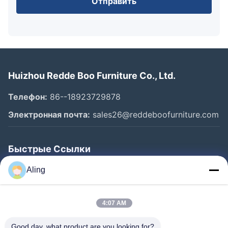
Отправить
Huizhou Redde Boo Furniture Co., Ltd.
Телефон:
86--18923729878
Электронная почта:
sales26@reddeboofurniture.com
Быстрые Ссылки
Главная Страница
Aling
Продукция
4:07 AM
Ролики
О Компании
Good day, what product are you looking for?