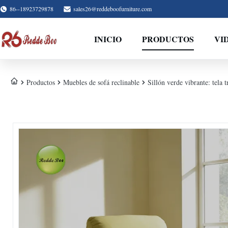
86--18923729878
sales26@reddeboofurniture.com
INICIO
PRODUCTOS
VI
Productos
Muebles de sofá reclinable
Sillón verde vibrante: tela 