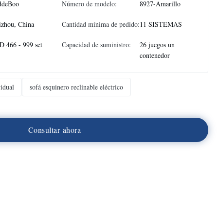
ddeBoo
Número de modelo:
8927-Amarillo
izhou, China
Cantidad mínima de pedido:
11 SISTEMAS
 466 - 999 set
Capacidad de suministro:
26 juegos un
contenedor
vidual
sofá esquinero reclinable eléctrico
C
o
n
s
u
l
t
a
r
a
h
o
r
a