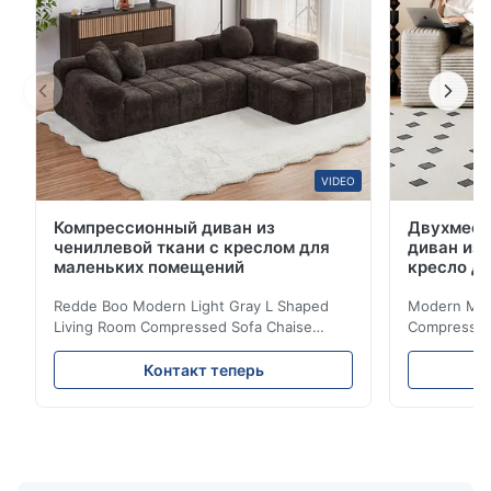
VIDEO
Компрессионный диван из
Двухмест
чениллевой ткани с креслом для
диван из 
маленьких помещений
кресло д
Redde Boo Modern Light Gray L Shaped
Modern Mini
Living Room Compressed Sofa Chaise
Compressed 
Lounge Product Overview High resilience
Room Furnit
soft sectional sofa designed for small
Design Comf
Контакт теперь
spaces, featuring a contemporary light gray
Compressed
chenille fabric and comfortable high
design with 
rebound foam filling. Specifications Feature
for excepti
Details Application ...
configuration