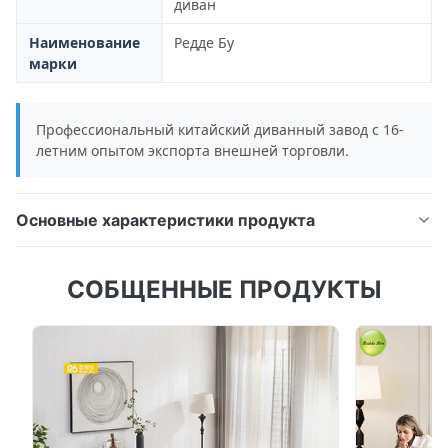
диван
Наименование
Редде Бу
марки
Профессиональный китайский диванный завод с 16-
летним опытом экспорта внешней торговли.
Основные характеристики продукта
Роскошная современная гостиничная диванка
СОБЩЕННЫЕ ПРОДУКТЫ
мягкая кожаная бархатная гостиничная мебель
Премиальный секционный диван, предназначенный
для роскошных гостиничных помещений и
изысканных жилых помещений, с мягкой кожаной
бархатной тканью и пеной с высокой плотностью.
Применение Гостиная, спальня, отель Ме...