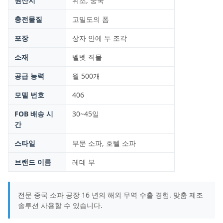
원산지
위조, 중국
충전물질
고밀도의 폼
포장
상자 안에 두 조각
소재
벨벳 직물
공급 능력
월 500개
모델 번호
406
FOB 배송 시
30~45일
간
스타일
부문 소파, 호텔 소파
브랜드 이름
레데 부
전문 중국 소파 공장 16 년의 해외 무역 수출 경험. 맞춤 제조
솔루션 사용할 수 있습니다.