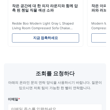
작은 공간에 대 한 의자 라운지와 함께 압
작은 아파트
축 된 첸일 직물 섹션 소파
파와 러브
Redde Boo Modern Light Gray L Shaped
Modern Mini
Living Room Compressed Sofa Chaise
Compressed 
Lounge Product Overview High resilience
Room Furnit
soft sectional sofa designed for small
Design Comf
지금 접촉하세요
spaces, featuring a contemporary light gray
Compressed
chenille fabric and comfortable high
design with 
rebound foam filling. Specifications Feature
for excepti
Details Application ...
configuration
조회를 요청하다
아래의 온라인 문의 연락 양식을 사용하시기 바랍니다. 질문이
있으시면 저희 팀이 가능한 한 빨리 연락합니다.
이메일
*