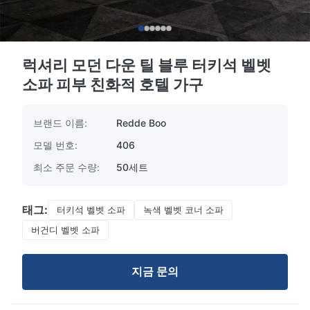
럭셔리 모던 다운 틸 블루 터키석 벨벳
소파 피부 친화적 호텔 가구
브랜드 이름:
Redde Boo
모델 번호:
406
최소 주문 수량:
50세트
태그:
터키석 벨벳 소파
녹색 벨벳 코너 소파
버건디 벨벳 소파
지금 문의