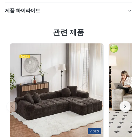
제품 하이라이트
고급 현대 다운 호텔 소파 부드러운 피부 친화적 인 벨벳
관련 제품
호텔 가구 고급 호텔 환경과 정교한 주거 공간에 설계된 프
리미엄 섹션 소파, 부드러운 피부 친화적인 벨벳 천과 고밀
도의 폼 채우기를 특징으로합니다. 적용 거실, 침실, 호텔
원산지 위조, 중국 충전물질 고밀도의 폼 포장 상자 안에
두 조각 소재 벨벳 직물 공급 능력 월 500개 모델 번호
406 FOB 배송 시간 30~45일 스타일 부문 소파, 호텔 소
파 브랜드 이름 레데 부 전문 중국 소파 공장 16 년의 해외
무역 수출 경험. 맞춤 제조 솔루션 사용할 수 있습니다....
VIDEO