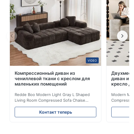
защиты от пятен и скатывания, повседневные пят...
VIDEO
Компрессионный диван из
Двухмест
чениллевой ткани с креслом для
диван из 
маленьких помещений
кресло д
Redde Boo Modern Light Gray L Shaped
Modern Mini
Living Room Compressed Sofa Chaise
Compressed 
Lounge Product Overview High resilience
Room Furnit
soft sectional sofa designed for small
Design Comf
Контакт теперь
spaces, featuring a contemporary light gray
Compressed
chenille fabric and comfortable high
design with 
rebound foam filling. Specifications Feature
for excepti