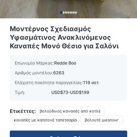
Μοντέρνος Σχεδιασμός
Υφασμάτινος Ανακλινόμενος
Καναπές Μονό Θέσιο για Σαλόνι
Επωνυμία Μάρκας:
Redde Boo
Αριθμός μοντέλου:
6263
Ελάχιστη ποσότητα παραγγελίας:
119 σετ
Τιμή:
USD$73-USD$199
Ετικέττες:
βελούδινος καναπές από κοτλέ
καναπές με καπιτονέ ταπετσαρία
βελουτέ шезлонг