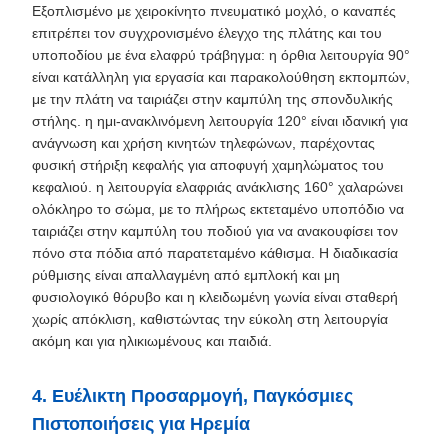
Εξοπλισμένο με χειροκίνητο πνευματικό μοχλό, ο καναπές
επιτρέπει τον συγχρονισμένο έλεγχο της πλάτης και του
υποποδίου με ένα ελαφρύ τράβηγμα: η όρθια λειτουργία 90°
είναι κατάλληλη για εργασία και παρακολούθηση εκπομπών,
με την πλάτη να ταιριάζει στην καμπύλη της σπονδυλικής
στήλης. η ημι-ανακλινόμενη λειτουργία 120° είναι ιδανική για
ανάγνωση και χρήση κινητών τηλεφώνων, παρέχοντας
φυσική στήριξη κεφαλής για αποφυγή χαμηλώματος του
κεφαλιού. η λειτουργία ελαφριάς ανάκλισης 160° χαλαρώνει
ολόκληρο το σώμα, με το πλήρως εκτεταμένο υποπόδιο να
ταιριάζει στην καμπύλη του ποδιού για να ανακουφίσει τον
πόνο στα πόδια από παρατεταμένο κάθισμα. Η διαδικασία
ρύθμισης είναι απαλλαγμένη από εμπλοκή και μη
φυσιολογικό θόρυβο και η κλειδωμένη γωνία είναι σταθερή
χωρίς απόκλιση, καθιστώντας την εύκολη στη λειτουργία
ακόμη και για ηλικιωμένους και παιδιά.
4. Ευέλικτη Προσαρμογή, Παγκόσμιες
Πιστοποιήσεις για Ηρεμία