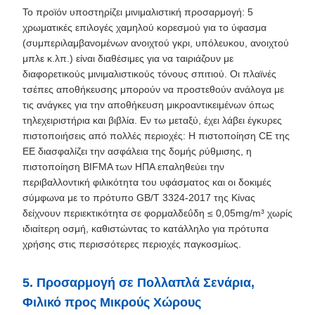
Το προϊόν υποστηρίζει μινιμαλιστική προσαρμογή: 5
χρωματικές επιλογές χαμηλού κορεσμού για το ύφασμα
(συμπεριλαμβανομένων ανοιχτού γκρι, υπόλευκου, ανοιχτού
μπλε κ.λπ.) είναι διαθέσιμες για να ταιριάζουν με
διαφορετικούς μινιμαλιστικούς τόνους σπιτιού. Οι πλαϊνές
τσέπες αποθήκευσης μπορούν να προστεθούν ανάλογα με
τις ανάγκες για την αποθήκευση μικροαντικειμένων όπως
τηλεχειριστήρια και βιβλία. Εν τω μεταξύ, έχει λάβει έγκυρες
πιστοποιήσεις από πολλές περιοχές: Η πιστοποίηση CE της
ΕΕ διασφαλίζει την ασφάλεια της δομής ρύθμισης, η
πιστοποίηση BIFMA των ΗΠΑ επαληθεύει την
περιβαλλοντική φιλικότητα του υφάσματος και οι δοκιμές
σύμφωνα με το πρότυπο GB/T 3324-2017 της Κίνας
δείχνουν περιεκτικότητα σε φορμαλδεΰδη ≤ 0,05mg/m³ χωρίς
ιδιαίτερη οσμή, καθιστώντας το κατάλληλο για πρότυπα
χρήσης στις περισσότερες περιοχές παγκοσμίως.
5. Προσαρμογή σε Πολλαπλά Σενάρια,
Φιλικό προς Μικρούς Χώρους