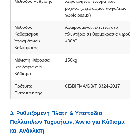
Μέθοδος Ρύθμισης
Χειροκίνητος πνευματικός
μοχλός (σχεδιασμός ασφαλείας
χωρίς ρεύμα)
Μέθοδος
Αφαιρούμενο, πλένεται στο
Καθαρισμού
πλυντήριο σε θερμοκρασία νερού
Υφασμάτινου
≤30℃
Καλύμματος
Μέγιστη Φέρουσα
150kg
Ικανότητα ανά
Κάθισμα
Πρότυπα
CE/BIFMA/GB/T 3324-2017
Πιστοποίησης
3. Ρυθμιζόμενη Πλάτη & Υποπόδιο
Πολλαπλών Ταχυτήτων, Άνετο για Κάθισμα
και Ανάκλιση