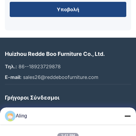
Υποβολή
Huizhou Redde Boo Furniture Co., Ltd.
Τηλ.:
86--18923729878
E-mail:
sales26@reddeboofurniture.com
Γρήγοροι Σύνδεσμοι
Αρχική Σελίδα
Aling
Προϊόντα
Βίντεο
3:41 PM