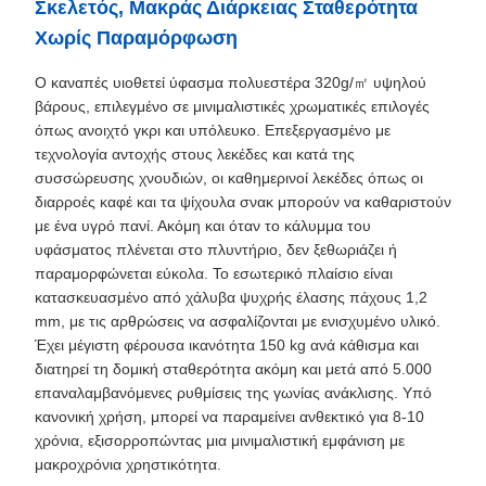
Σκελετός, Μακράς Διάρκειας Σταθερότητα
Χωρίς Παραμόρφωση
Ο καναπές υιοθετεί ύφασμα πολυεστέρα 320g/㎡ υψηλού
βάρους, επιλεγμένο σε μινιμαλιστικές χρωματικές επιλογές
όπως ανοιχτό γκρι και υπόλευκο. Επεξεργασμένο με
τεχνολογία αντοχής στους λεκέδες και κατά της
συσσώρευσης χνουδιών, οι καθημερινοί λεκέδες όπως οι
διαρροές καφέ και τα ψίχουλα σνακ μπορούν να καθαριστούν
με ένα υγρό πανί. Ακόμη και όταν το κάλυμμα του
υφάσματος πλένεται στο πλυντήριο, δεν ξεθωριάζει ή
παραμορφώνεται εύκολα. Το εσωτερικό πλαίσιο είναι
κατασκευασμένο από χάλυβα ψυχρής έλασης πάχους 1,2
mm, με τις αρθρώσεις να ασφαλίζονται με ενισχυμένο υλικό.
Έχει μέγιστη φέρουσα ικανότητα 150 kg ανά κάθισμα και
διατηρεί τη δομική σταθερότητα ακόμη και μετά από 5.000
επαναλαμβανόμενες ρυθμίσεις της γωνίας ανάκλισης. Υπό
κανονική χρήση, μπορεί να παραμείνει ανθεκτικό για 8-10
χρόνια, εξισορροπώντας μια μινιμαλιστική εμφάνιση με
μακροχρόνια χρηστικότητα.