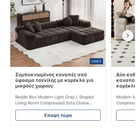
στους λεκέδες και κατά της συσσώρε...
VIDEO
Συμπυκνωμένος καναπές από
Δύο καθί
ύφασμα τσενίλης με καρέκλα για
καναπές 
μικρούς χώρους
καρέκλα γ
Redde Boo Modern Light Gray L Shaped
Modern Mini
Living Room Compressed Sofa Chaise
Compressed 
Lounge Product Overview High resilience
Room Furnit
soft sectional sofa designed for small
Design Comf
Επαφή τώρα
spaces, featuring a contemporary light gray
Compressed
chenille fabric and comfortable high
design with 
rebound foam filling. Specifications Feature
for excepti
Details Application ...
configuration