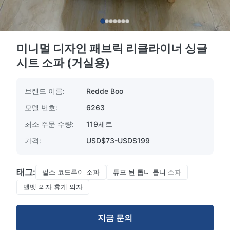
미니멀 디자인 패브릭 리클라이너 싱글
시트 소파 (거실용)
브랜드 이름:
Redde Boo
모델 번호:
6263
최소 주문 수량:
119세트
가격:
USD$73-USD$199
태그:
펄스 코드루이 소파
튜프 된 톱니 톱니 소파
벨벳 의자 휴게 의자
지금 문의