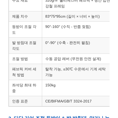
주요 재료
320g/㎡ 폴리에스터 패브릭 + 냉간 압연
강철 프레임
제품 치수
83*75*95cm (길이 × 너비 × 높이)
등받이 조절 각
90°-160° (수직 - 반쯤 젖힘)
도
발 받침대 조절
0°-90° (수축 - 완전히 펼침)
각도
조절 방법
수동 공압 레버 (무전원 안전 설계)
패브릭 커버 세
탈착 가능, ≤30℃ 수온에서 기계 세탁
척 방법
가능
좌석당 최대 하
150kg
중
인증 표준
CE/BIFMA/GB/T 3324-2017