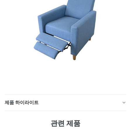
제품 하이라이트
1. 내구성이 뛰어난 패브릭 + 금속 프레임, 변형 없는 장기
관련 제품
간 안정성 소파는 320g/㎡ 고중량 폴리에스터 패브릭을
채택했으며, 라이트 그레이, 오프 화이트 등 미니멀한 색상