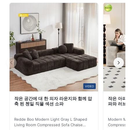
옵션으로 선택했습니다. 얼룩 방지 및 보풀 방지 기술로 처
리되어 커피 얼룩이나 과자 부스러기 등 일상적인 얼룩은
젖은 천으로 닦아낼 수 있습니다. 패브릭 커버를 기계 세탁
해도 쉽게 변색되거나 변형되지 않습니다. 내부 프레임은
1.2mm 두께의 냉간 압연 강철로 제작되었으며, 조인트는
강화된 하드웨어로 고정되어 있습니다. 좌석당 최대 150kg
의 하중을 견딜 ...
VIDEO
작은 공간에 대 한 의자 라운지와 함께 압
작은 아파트
축 된 첸일 직물 섹션 소파
파와 러브
Redde Boo Modern Light Gray L Shaped
Modern Mini
Living Room Compressed Sofa Chaise
Compressed 