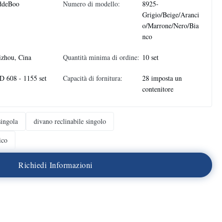
ddeBoo
Numero di modello:
8925-
Grigio/Beige/Aranci
o/Marrone/Nero/Bia
nco
zhou, Cina
Quantità minima di ordine:
10 set
 608 - 1155 set
Capacità di fornitura:
28 imposta un
contenitore
singola
divano reclinabile singolo
ico
R
i
c
h
i
e
d
i
I
n
f
o
r
m
a
z
i
o
n
i