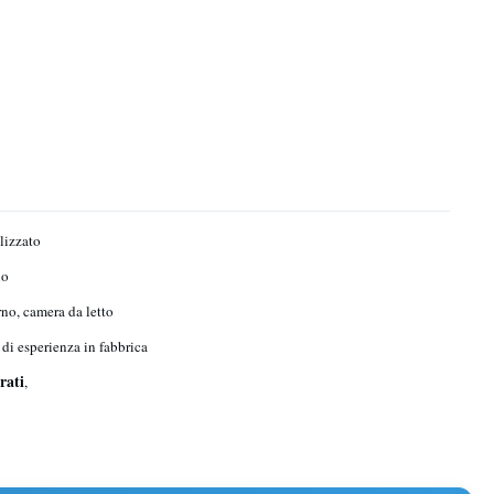
lizzato
no
no, camera da letto
 di esperienza in fabbrica
rati
,