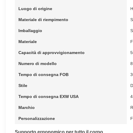
Luogo di origine
H
Materiale di riempimento
S
Imballaggio
S
Materiale
F
Capacità di approvvigionamento
5
Numero di modello
8
Tempo di consegna FOB
3
Stile
D
Tempo di consegna EXW USA
4
Marchio
R
Personalizzazione
F
Supporto ergonomico per tutto il corpo