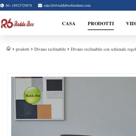
86--18923729878
sales26@reddeboofurniture.com
CASA
PRODOTTI
VID
prodotti
Divano reclinabile
Divano reclinabile con schienale regol