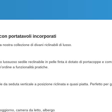
 con portatavoli incorporati
ostra collezione di divani riclinabili di lusso.
sto lussuoso sedile reclinabile in pelle finta è dotato di portacoppe e c
m'ordine a funzionalità pratiche.
de da seduta verticale a posizione riclinata e quasi piatta. Perfetto per g
oggiorno, camera da letto, albergo