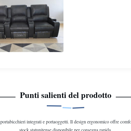
Punti salienti del prodotto
 portabicchieri integrati e portaoggetti. Il design ergonomico offre comf
stock statunitense disponibile per consegna rapida.