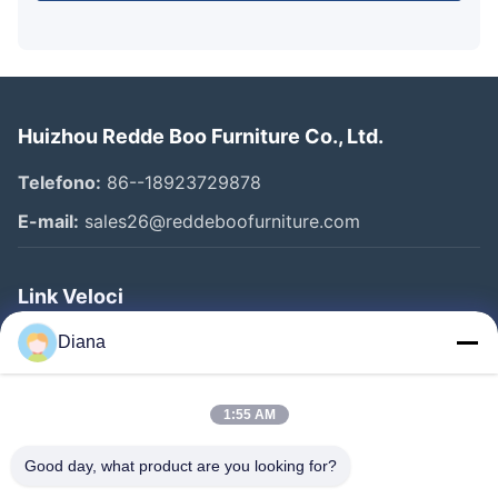
Huizhou Redde Boo Furniture Co., Ltd.
Telefono:
86--18923729878
E-mail:
sales26@reddeboofurniture.com
Link Veloci
Casa
Diana
Prodotti
1:55 AM
Video
Chi Siamo
Good day, what product are you looking for?
Fatory Tour