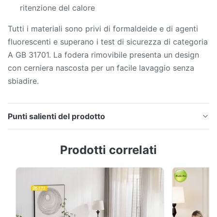
ritenzione del calore
Tutti i materiali sono privi di formaldeide e di agenti
fluorescenti e superano i test di sicurezza di categoria
A GB 31701. La fodera rimovibile presenta un design
con cerniera nascosta per un facile lavaggio senza
sbiadire.
Punti salienti del prodotto
Adorabile divano per bambini a forma di gufo dagli
Prodotti correlati
occhi assonnati Divano morbido, accogliente e
atossico, perfetto per sale giochi e asili nido,
progettato pensando alla sicurezza e al comfort dei
bambini. Sedia Safe Baby Owl: design carino con
molteplici protezioni di sicurezza Progettato per ...