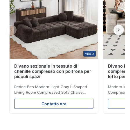
VIDEO
Divano sezionale in tessuto di
Divano in 
chenille compresso con poltrona per
compresso
piccoli spazi
letto per 
Redde Boo Modern Light Gray L Shaped
Modern Mini
Living Room Compressed Sofa Chaise
Compressed 
Lounge Product Overview High resilience
Room Furnit
soft sectional sofa designed for small
Design Comf
Contatto ora
spaces, featuring a contemporary light gray
Compressed
chenille fabric and comfortable high
design with 
rebound foam filling. Specifications Feature
for excepti
Details Application ...
configuration