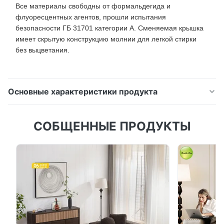
Все материалы свободны от формальдегида и
флуоресцентных агентов, прошли испытания
безопасности ГБ 31701 категории А. Сменяемая крышка
имеет скрытую конструкцию молнии для легкой стирки
без выцветания.
Основные характеристики продукта
Очаровательный детский диван в форме совы со
СОБЩЕННЫЕ ПРОДУКТЫ
спящими глазами Плюшевый, уютный и
нетоксичный диван идеально подходит для
игровых комнат и детских садов, разработанный с
учетом безопасности и комфорта детей.
Безопасное детское совое кресло: милый дизайн с
многочисленными средствами защиты Этот диван
в ...