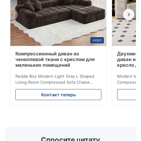
VIDEO
Компрессионный диван из
Двухмест
чениллевой ткани с креслом для
диван из 
маленьких помещений
кресло д
Redde Boo Modern Light Gray L Shaped
Modern Mini
Living Room Compressed Sofa Chaise
Compressed 
Lounge Product Overview High resilience
Room Furnit
soft sectional sofa designed for small
Design Comf
Контакт теперь
spaces, featuring a contemporary light gray
Compressed
chenille fabric and comfortable high
design with 
rebound foam filling. Specifications Feature
for excepti
Details Application ...
configuration
Спросите цитату