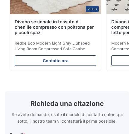
VIDEO
Divano sezionale in tessuto di
Divano in 
chenille compresso con poltrona per
compresso
piccoli spazi
letto per 
Redde Boo Modern Light Gray L Shaped
Modern Mini
Living Room Compressed Sofa Chaise
Compressed 
Lounge Product Overview High resilience
Room Furnit
soft sectional sofa designed for small
Design Comf
Contatto ora
spaces, featuring a contemporary light gray
Compressed
chenille fabric and comfortable high
design with 
rebound foam filling. Specifications Feature
for excepti
Details Application ...
configuration
Richieda una citazione
Se avete domande, usate il modulo di contatto online qui
sotto, il nostro team vi contatterà il prima possibile.