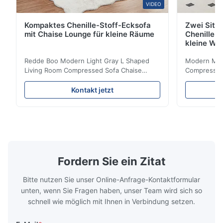
VIDEO
Kompaktes Chenille-Stoff-Ecksofa
Zwei Sitz
mit Chaise Lounge für kleine Räume
Chenille S
kleine Wo
Redde Boo Modern Light Gray L Shaped
Modern Mini
Living Room Compressed Sofa Chaise
Compressed 
Lounge Product Overview High resilience
Room Furnit
soft sectional sofa designed for small
Design Comf
Kontakt jetzt
spaces, featuring a contemporary light gray
Compressed
chenille fabric and comfortable high
design with 
rebound foam filling. Specifications Feature
for excepti
Details Application ...
configuration
Fordern Sie ein Zitat
Bitte nutzen Sie unser Online-Anfrage-Kontaktformular
unten, wenn Sie Fragen haben, unser Team wird sich so
schnell wie möglich mit Ihnen in Verbindung setzen.