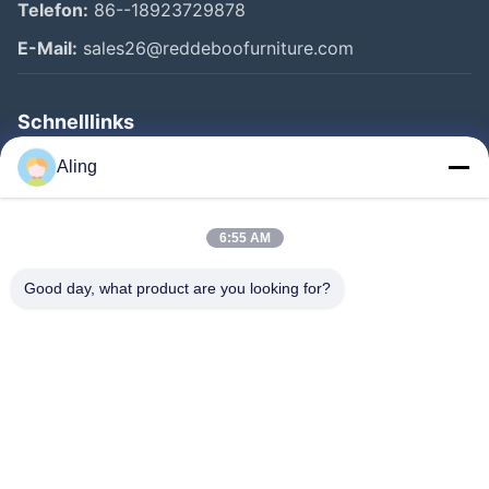
Telefon:
86--18923729878
E-Mail:
sales26@reddeboofurniture.com
Schnelllinks
Startseite
Aling
Produkte
6:55 AM
Videos
Über Uns
Good day, what product are you looking for?
Fabrik Tour
Qualitätskontrolle
Kontakt
Referenzen
Nachrichten