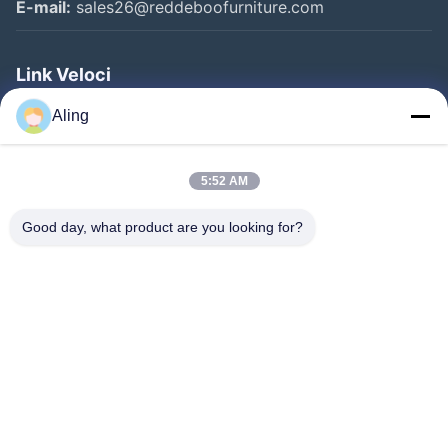
E-mail:
sales26@reddeboofurniture.com
Link Veloci
Casa
Aling
Prodotti
5:52 AM
Video
Chi Siamo
Good day, what product are you looking for?
Fatory Tour
Controllo Di Qualità
Contattaci
Richiedere Un Preventivo
Notizie