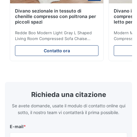
Divano sezionale in tessuto di
Divano in 
chenille compresso con poltrona per
compresso
piccoli spazi
letto per 
Redde Boo Modern Light Gray L Shaped
Modern Mini
Living Room Compressed Sofa Chaise
Compressed 
Lounge Product Overview High resilience
Room Furnit
soft sectional sofa designed for small
Design Comf
Contatto ora
spaces, featuring a contemporary light gray
Compressed
chenille fabric and comfortable high
design with 
rebound foam filling. Specifications Feature
for excepti
Details Application ...
configuration
Richieda una citazione
Se avete domande, usate il modulo di contatto online qui
sotto, il nostro team vi contatterà il prima possibile.
E-mail
*