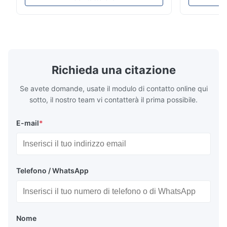
spaces, featuring a contemporary light gray
Compressed
chenille fabric and comfortable high
design with 
rebound foam filling. Specifications Feature
for excepti
Details Application ...
configuration
Richieda una citazione
Se avete domande, usate il modulo di contatto online qui
sotto, il nostro team vi contatterà il prima possibile.
E-mail
*
Telefono / WhatsApp
Nome