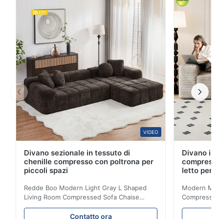
fonde sottilmente il fascino retrò con un senso della
moda. I braccioli arrotondati ...
VIDEO
Divano sezionale in tessuto di
Divano in 
chenille compresso con poltrona per
compresso
piccoli spazi
letto per 
Redde Boo Modern Light Gray L Shaped
Modern Mini
Living Room Compressed Sofa Chaise
Compressed 
Lounge Product Overview High resilience
Room Furnit
soft sectional sofa designed for small
Design Comf
Contatto ora