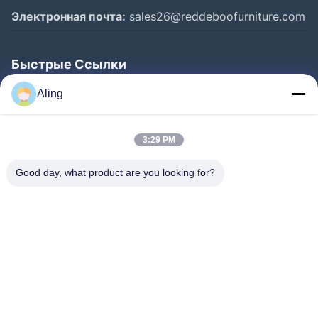
Электронная почта:
sales26@reddeboofurniture.com
Быстрые Ссылки
Главная Страница
Aling
Продукция
3:29 PM
Ролики
О Компании
Good day, what product are you looking for?
Наша Фабрика
Контроль Качества
Контактные Данные
Отправить Запрос
Новости