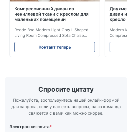
Компрессионный диван из
Двухмест
чениллевой ткани с креслом для
диван из 
маленьких помещений
кресло д
Redde Boo Modern Light Gray L Shaped
Modern Mini
Living Room Compressed Sofa Chaise
Compressed 
Lounge Product Overview High resilience
Room Furnit
soft sectional sofa designed for small
Design Comf
Контакт теперь
spaces, featuring a contemporary light gray
Compressed
chenille fabric and comfortable high
design with 
rebound foam filling. Specifications Feature
for excepti
Details Application ...
configuration
Спросите цитату
Пожалуйста, воспользуйтесь нашей онлайн-формой
для запроса, если у вас есть вопросы, наша команда
свяжется с вами как можно скорее.
Электронная почта
*