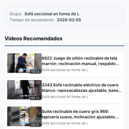
Grupo:
Sofá seccional en forma de L
Tiempo de lanzamiento:
2026-03-05
Videos Recomendados
8922 Juego de sillón reclinable de tela
marrón: reclinación manual, respaldo
alto, ideal para una vida acogedora y
Sofá seccional en forma de L
00:13
tradicional S
3343 Sofá reclinable eléctrico de cuero
blanco: reposacabezas ajustable, base
de metal, ideal para un estilo moderno y
Sofá seccional en forma de L
00:13
brillante
Suite reclinable de cuero gris 969:
tapicería suave, inclinación ajustable:
transforme el hogar en un lugar
Sofá seccional en forma de L
00:16
tranquilo