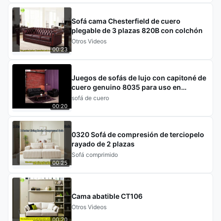
Sofá cama Chesterfield de cuero
plegable de 3 plazas 820B con colchón
Otros Videos
00:23
Juegos de sofás de lujo con capitoné de
cuero genuino 8035 para uso en
ocasiones de negocios
sofá de cuero
00:20
0320 Sofá de compresión de terciopelo
rayado de 2 plazas
Sofá comprimido
00:25
Cama abatible CT106
Otros Videos
00:20