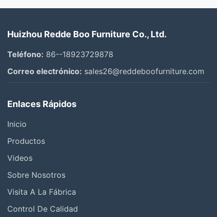
Todos los videos
Huizhou Redde Boo Furniture Co., Ltd.
Sofá comprimido
Teléfono:
86--18923729878
Sofá seccional en forma de L
Correo electrónico:
sales26@reddeboofurniture.com
Sofá de tela de lino
Enlaces Rápidos
sofá de cuero
Inicio
sofá de lino
Productos
Otros Videos
Videos
Sobre Nosotros
Visita A La Fábrica
Control De Calidad