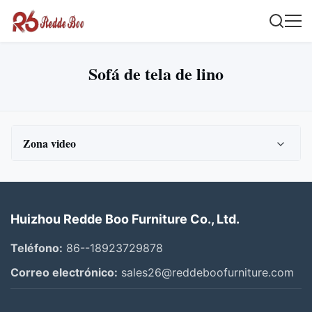
Sofá de tela de lino
Zona video
Todos los videos
Sofá comprimido
Huizhou Redde Boo Furniture Co., Ltd.
Sofá seccional en forma de L
Teléfono:
86--18923729878
Sofá de tela de lino
Correo electrónico:
sales26@reddeboofurniture.com
sofá de cuero