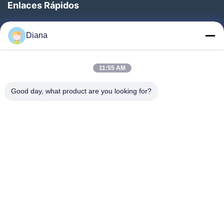
Enlaces Rápidos
sofá de lino
Inicio
Otros Videos
Diana
Productos
Videos
11:55 AM
Sobre Nosotros
Good day, what product are you looking for?
Visita A La Fábrica
Control De Calidad
Contacto
Solicitar Una Cotización
Noticias
Síguenos.