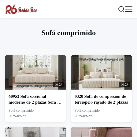
Sofá comprimido
00:25
00:25
60952 Sofá seccional
0320 Sofá de compresión de
moderno de 2 plazas Sofá de
terciopelo rayado de 2 plazas
terciopelo rayado con 2
Sofá comprimido
Sofá comprimido
otomanos
2025-09-29
2025-09-29