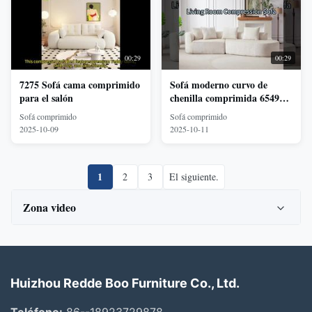
00:29
00:29
7275 Sofá cama comprimido
Sofá moderno curvo de
para el salón
chenilla comprimida 6549
para sala de estar
Sofá comprimido
Sofá comprimido
2025-10-09
2025-10-11
1
2
3
El siguiente.
Zona video
Todos los videos
Sofá comprimido
Huizhou Redde Boo Furniture Co., Ltd.
Sofá seccional en forma de L