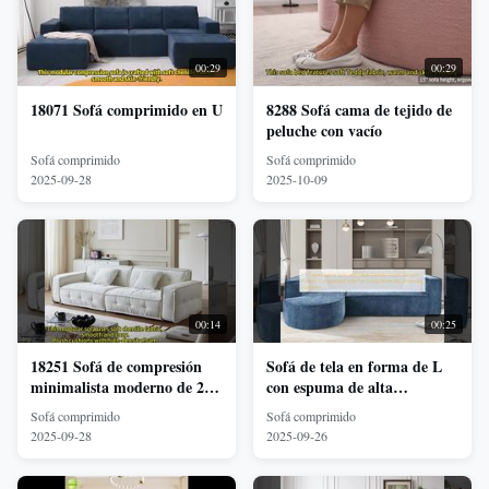
00:29
00:29
18071 Sofá comprimido en U
8288 Sofá cama de tejido de
peluche con vacío
Sofá comprimido
Sofá comprimido
2025-09-28
2025-10-09
00:14
00:25
18251 Sofá de compresión
Sofá de tela en forma de L
minimalista moderno de 2
con espuma de alta
asientos con tela cómoda y
densidad, embalado al vacío
Sofá comprimido
Sofá comprimido
espuma de alta densidad
y comprimido para sala de
2025-09-28
2025-09-26
estar, no requiere montaje