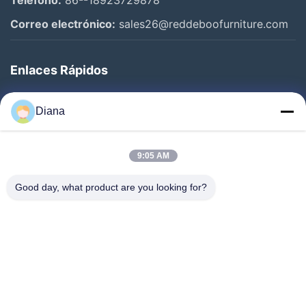
Teléfono:
86--18923729878
Sofá de tela de lino
Correo electrónico:
sales26@reddeboofurniture.com
sofá de cuero
Enlaces Rápidos
sofá de lino
Inicio
Otros Videos
Diana
Productos
Videos
9:05 AM
Sobre Nosotros
Good day, what product are you looking for?
Visita A La Fábrica
Control De Calidad
Contacto
Solicitar Una Cotización
Noticias