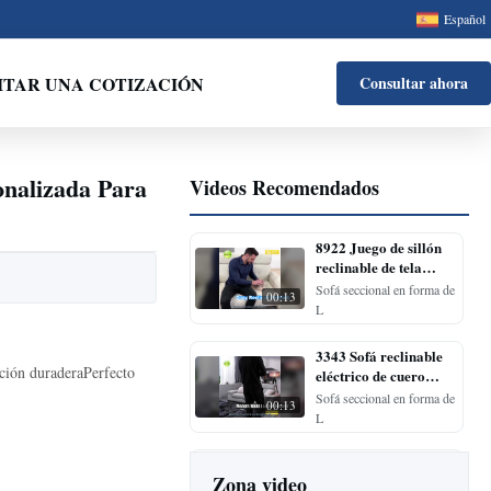
Español
ITAR UNA COTIZACIÓN
Consultar ahora
nalizada Para
Videos Recomendados
8922 Juego de sillón
reclinable de tela
marrón: reclinación
Sofá seccional en forma de
00:13
manual, respaldo alto,
L
ideal para una vida
acogedora y
3343 Sofá reclinable
tradicional S
cción duraderaPerfecto
eléctrico de cuero
blanco: reposacabezas
Sofá seccional en forma de
00:13
ajustable, base de
L
metal, ideal para un
estilo moderno y
Suite reclinable de
brillante
Zona video
cuero gris 969: