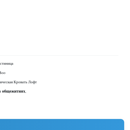
остиница
Boo
ическая Кровать Лофт
 в общежитиях
,