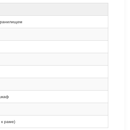
 хранилищем
 шкаф
 к раме)