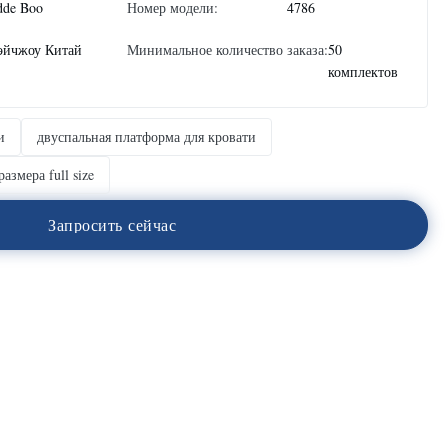
dde Boo
Номер модели:
4786
эйчжоу Китай
Минимальное количество заказа:
50
комплектов
и
двуспальная платформа для кровати
азмера full size
З
а
п
р
о
с
и
т
ь
с
е
й
ч
а
с