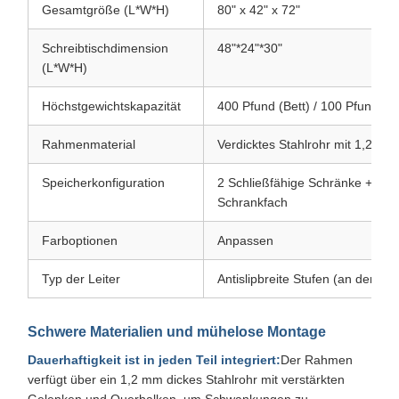
Gesamtgröße (L*W*H)
80" x 42" x 72"
Schreibtischdimension
48"*24"*30"
(L*W*H)
Höchstgewichtskapazität
400 Pfund (Bett) / 100 Pfund (Sc
Rahmenmaterial
Verdicktes Stahlrohr mit 1,2 
Speicherkonfiguration
2 Schließfähige Schränke + ein
Schrankfach
Farboptionen
Anpassen
Typ der Leiter
Antislipbreite Stufen (an den R
Schwere Materialien und mühelose Montage
Dauerhaftigkeit ist in jeden Teil integriert:
Der Rahmen
verfügt über ein 1,2 mm dickes Stahlrohr mit verstärkten