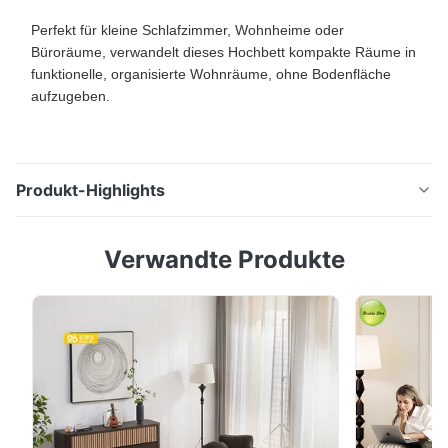
Perfekt für kleine Schlafzimmer, Wohnheime oder
Büroräume, verwandelt dieses Hochbett kompakte Räume in
funktionelle, organisierte Wohnräume, ohne Bodenfläche
aufzugeben.
Produkt-Highlights
Metallloftbett mit Schreibtisch und Lagerung:
Verwandte Produkte
Robustes Metallloftbett für Schlafzimmer Dachbett mit
Schreibtisch und verriegelbaren Schränken: sicher und
organisiert Dieses robuste Metallbett kombiniert einen
langlebigen Arbeitsplatz mit verschließbaren
Schließschränken, was es zu einer perfekten ...