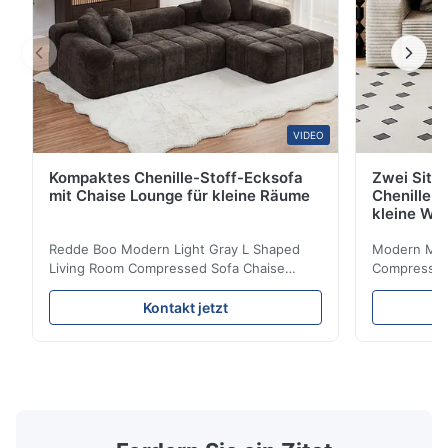
VIDEO
Kompaktes Chenille-Stoff-Ecksofa
Zwei Sitz
mit Chaise Lounge für kleine Räume
Chenille S
kleine Wo
Redde Boo Modern Light Gray L Shaped
Modern Mini
Living Room Compressed Sofa Chaise
Compressed 
Lounge Product Overview High resilience
Room Furnit
soft sectional sofa designed for small
Design Comf
Kontakt jetzt
spaces, featuring a contemporary light gray
Compressed
chenille fabric and comfortable high
design with 
rebound foam filling. Specifications Feature
for excepti
Details Application ...
configuration