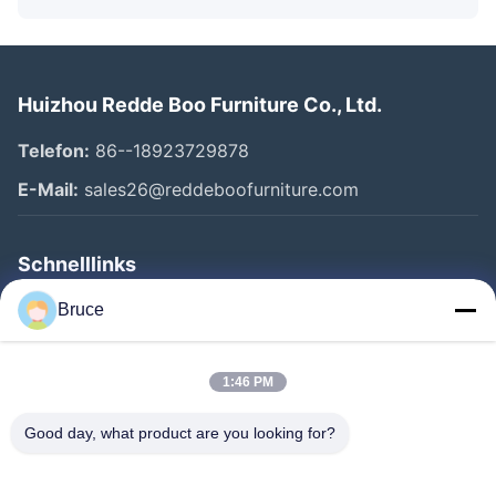
Huizhou Redde Boo Furniture Co., Ltd.
Telefon:
86--18923729878
E-Mail:
sales26@reddeboofurniture.com
Schnelllinks
Startseite
Bruce
Produkte
1:46 PM
Videos
Über Uns
Good day, what product are you looking for?
Fabrik Tour