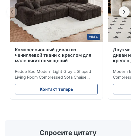
VIDEO
Компрессионный диван из
Двухмест
чениллевой ткани с креслом для
диван из 
маленьких помещений
кресло д
Redde Boo Modern Light Gray L Shaped
Modern Mini
Living Room Compressed Sofa Chaise
Compressed 
Lounge Product Overview High resilience
Room Furnit
soft sectional sofa designed for small
Design Comf
Контакт теперь
spaces, featuring a contemporary light gray
Compressed
chenille fabric and comfortable high
design with 
rebound foam filling. Specifications Feature
for excepti
Details Application ...
configuration
Спросите цитату