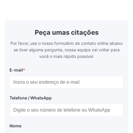
chenille fabric and comfortable high
design with 
rebound foam filling. Specifications Feature
for excepti
Details Application ...
configuration
Peça umas citações
Por favor, use o nosso formulário de contato online abaixo
se tiver alguma pergunta, nossa equipe vai voltar para
você o mais rápido possível.
E-mail
*
Telefone / WhatsApp
Nome