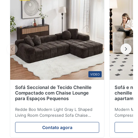
possui texturas naturais e delicadas com um brilho ...
VIDEO
Sofá Seccional de Tecido Chenille
Sofá e na
Compactado com Chaise Lounge
chenille 
para Espaços Pequenos
apartame
Redde Boo Modern Light Gray L Shaped
Modern Mini
Living Room Compressed Sofa Chaise
Compressed 
Lounge Product Overview High resilience
Room Furnit
soft sectional sofa designed for small
Design Comf
Contato agora
spaces, featuring a contemporary light gray
Compressed