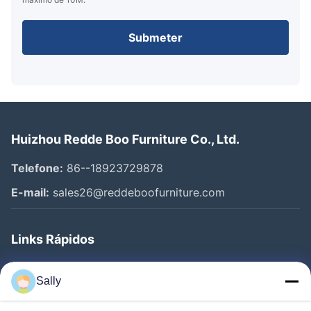
Submeter
Huizhou Redde Boo Furniture Co., Ltd.
Telefone:
86--18923729878
E-mail:
sales26@reddeboofurniture.com
Links Rápidos
Casa
Sally
Produtos