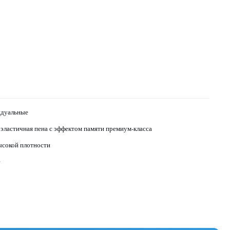
дуальные
эластичная пена с эффектом памяти премиум-класса
ысокой плотности
е