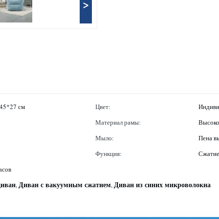
>
*45*27 см
Цвет:
Индиви
Материал рамы:
Высоко
Мыло:
Пена в
Функция:
Сжати
асов
диван
Диван с вакуумным сжатием
Диван из синих микроволокна
,
,