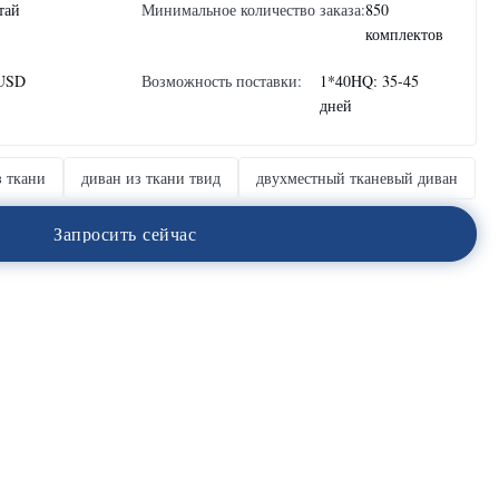
тай
Минимальное количество заказа:
850
комплектов
USD
Возможность поставки:
1*40HQ: 35-45
дней
 ткани
диван из ткани твид
двухместный тканевый диван
З
а
п
р
о
с
и
т
ь
с
е
й
ч
а
с