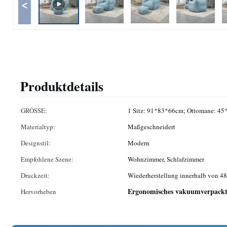
<
Produktdetails
GRÖSSE:
1 Sitz: 91*83*66cm; Ottomane: 4
Materialtyp:
Maßgeschneidert
Designstil:
Modern
Empfohlene Szene:
Wohnzimmer, Schlafzimmer
Druckzeit:
Wiederherstellung innerhalb von 4
Ergonomisches vakuumverpackt
Hervorheben