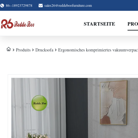
86--18923729878
sales26@reddeboofurniture.com
STARTSEITE
PR
Produits
Drucksofa
Ergonomisches komprimiertes vakuumverpackt