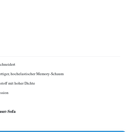
chneidert
tiger, hochelastischer Memory-Schaum
toff mit hoher Dichte
ssion
aser-Sofa