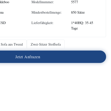
ddeboo
Modellnummer:
5577
ina
Mindestbestellmenge:
850 Sätze
USD
Lieferfähigkeit:
1*40HQ: 35-45
Tage
Sofa aus Tweed
Zwei-Sitzer Stoffsofa
J
e
t
z
t
A
n
f
r
a
g
e
n