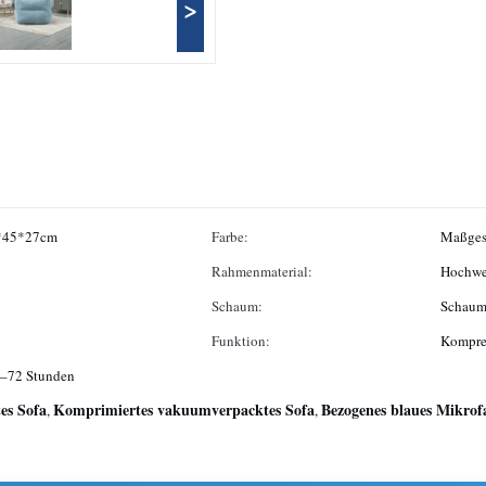
>
5*45*27cm
Farbe:
Maßges
Rahmenmaterial:
Hochwer
Schaum:
Schaums
Funktion:
Kompre
8–72 Stunden
es Sofa
Komprimiertes vakuumverpacktes Sofa
Bezogenes blaues Mikrof
,
,