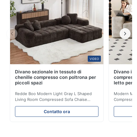
VIDEO
Divano sezionale in tessuto di
Divano in 
chenille compresso con poltrona per
compresso
piccoli spazi
letto per 
Redde Boo Modern Light Gray L Shaped
Modern Mini
Living Room Compressed Sofa Chaise
Compressed 
Lounge Product Overview High resilience
Room Furnit
soft sectional sofa designed for small
Design Comf
Contatto ora
spaces, featuring a contemporary light gray
Compressed
chenille fabric and comfortable high
design with 
rebound foam filling. Specifications Feature
for excepti
Details Application ...
configuration