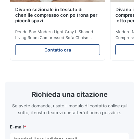
Divano sezionale in tessuto di
Divano in 
chenille compresso con poltrona per
compresso
piccoli spazi
letto per 
Redde Boo Modern Light Gray L Shaped
Modern Mini
Living Room Compressed Sofa Chaise
Compressed 
Lounge Product Overview High resilience
Room Furnit
soft sectional sofa designed for small
Design Comf
Contatto ora
spaces, featuring a contemporary light gray
Compressed
chenille fabric and comfortable high
design with 
rebound foam filling. Specifications Feature
for excepti
Details Application ...
configuration
Richieda una citazione
Se avete domande, usate il modulo di contatto online qui
sotto, il nostro team vi contatterà il prima possibile.
E-mail
*