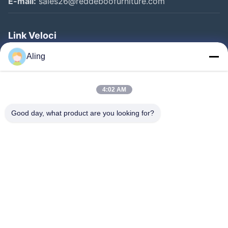
E-mail:
sales26@reddeboofurniture.com
Link Veloci
Casa
Aling
Prodotti
4:02 AM
Video
Chi Siamo
Good day, what product are you looking for?
Fatory Tour
Controllo Di Qualità
Contattaci
Richiedere Un Preventivo
Notizie