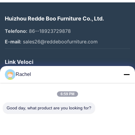
Huizhou Redde Boo Furniture Co., Ltd.
Telefono:
86--18923729878
E-mail:
sales26@reddeboofurniture.com
Link Veloci
Casa
Rachel
Prodotti
6:59 PM
Video
Chi Siamo
Good day, what product are you looking for?
Fatory Tour
Controllo Di Qualità