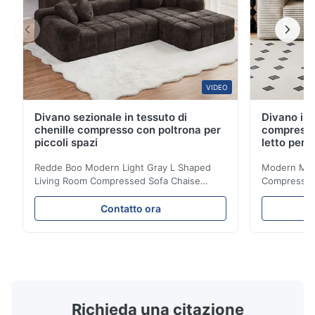
VIDEO
Divano sezionale in tessuto di
Divano in 
chenille compresso con poltrona per
compresso
piccoli spazi
letto per 
Redde Boo Modern Light Gray L Shaped
Modern Mini
Living Room Compressed Sofa Chaise
Compressed 
Lounge Product Overview High resilience
Room Furnit
soft sectional sofa designed for small
Design Comf
Contatto ora
spaces, featuring a contemporary light gray
Compressed
chenille fabric and comfortable high
design with 
rebound foam filling. Specifications Feature
for excepti
Details Application ...
configuration
Richieda una citazione