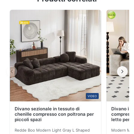
ed eleganza: elevare facilmente lo stile domestico Il
divano in pelle a forma di L ha una consistenza
intrinseca di alta gamma, che lo rende un elemento
chiave per migliorare l'eleganza della ...
VIDEO
Divano sezionale in tessuto di
Divano in 
chenille compresso con poltrona per
compresso
piccoli spazi
letto per 
Redde Boo Modern Light Gray L Shaped
Modern Mini