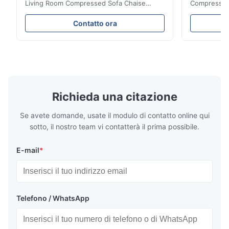
Living Room Compressed Sofa Chaise
Compressed 
Lounge Product Overview High resilience
Room Furnit
soft sectional sofa designed for small
Design Comf
Contatto ora
spaces, featuring a contemporary light gray
Compressed
chenille fabric and comfortable high
design with 
rebound foam filling. Specifications Feature
for excepti
Details Application ...
configuration
Richieda una citazione
Se avete domande, usate il modulo di contatto online qui
sotto, il nostro team vi contatterà il prima possibile.
E-mail
*
Telefono / WhatsApp