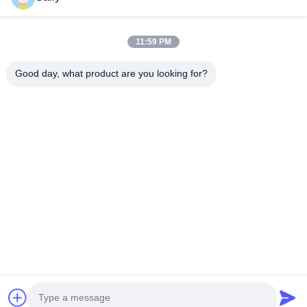
Prodotti
11:59 PM
Video
Chi Siamo
Good day, what product are you looking for?
Fatory Tour
Controllo Di Qualità
Contattaci
Richiedere Un Preventivo
Notizie
Seguiteci.
©2025- Huizhou Redde Boo Furniture Co., Ltd.. . Tutti i diritti riservati.