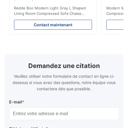
Redde Boo Modern Light Gray L Shaped
Modern Mini
Living Room Compressed Sofa Chaise
Compressed 
Lounge Product Overview High resilience
Room Furnit
soft sectional sofa designed for small
Design Comf
Contact maintenant
spaces, featuring a contemporary light gray
Compressed
chenille fabric and comfortable high
design with 
rebound foam filling. Specifications Feature
for excepti
Details Application ...
configuration
Demandez une citation
Veuillez utiliser notre formulaire de contact en ligne ci-
dessous si vous avez des questions, notre équipe vous
contactera dès que possible.
E-mail
*