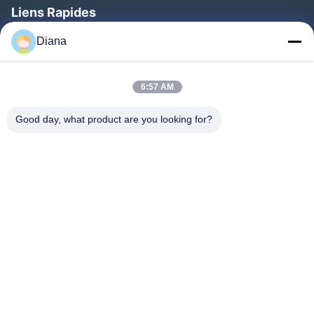
Liens Rapides
Aperçu
Diana
Produits
6:57 AM
Vidéos
A Propos De Nous
Good day, what product are you looking for?
Visite D'usine
Contrôle De La Qualité
Contact
Demande De Soumission
Nouvelles
Suivez-Nous!