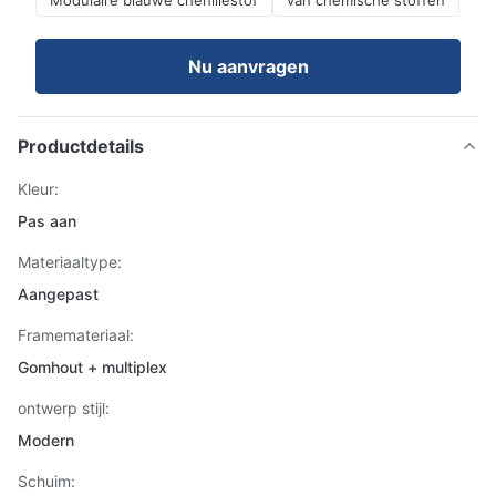
Modulaire blauwe chenillestof
van chemische stoffen
Nu aanvragen
Productdetails
Kleur:
Pas aan
Materiaaltype:
Aangepast
Framemateriaal:
Gomhout + multiplex
ontwerp stijl:
Modern
Schuim: