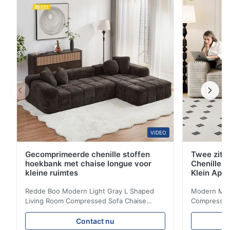
gastenkamers.
VIDEO
Gecomprimeerde chenille stoffen
Twee zitp
hoekbank met chaise longue voor
Chenille S
kleine ruimtes
Klein App
Redde Boo Modern Light Gray L Shaped
Modern Mini
Living Room Compressed Sofa Chaise
Compressed 
Lounge Product Overview High resilience
Room Furnit
soft sectional sofa designed for small
Design Comf
Contact nu