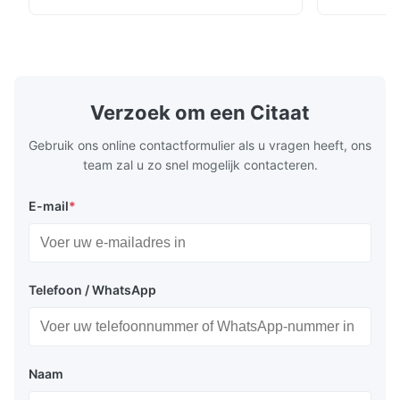
spaces, featuring a contemporary light gray
Compressed
chenille fabric and comfortable high
design with 
rebound foam filling. Specifications Feature
for excepti
Details Application ...
configuration
Verzoek om een Citaat
Gebruik ons online contactformulier als u vragen heeft, ons
team zal u zo snel mogelijk contacteren.
E-mail
*
Telefoon / WhatsApp
Naam