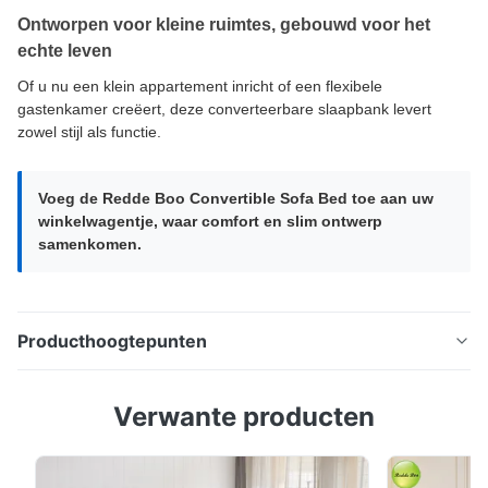
Ontworpen voor kleine ruimtes, gebouwd voor het
echte leven
Of u nu een klein appartement inricht of een flexibele
gastenkamer creëert, deze converteerbare slaapbank levert
zowel stijl als functie.
Voeg de Redde Boo Convertible Sofa Bed toe aan uw
winkelwagentje, waar comfort en slim ontwerp
samenkomen.
Producthoogtepunten
Redde Boo slaapbank met premium chenillestof,
Verwante producten
versterkt stalen frame en ingebouwde opbergruimte.
Transformeert gemakkelijk van bank naar groot bed -
perfect voor kleine ruimtes, appartementen en