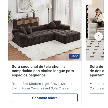
VIDEO
Sofá seccional de tela chenilla
Sofá de te
comprimida con chaise longue para
de dos asi
espacios pequeños
apartame
Redde Boo Modern Light Gray L Shaped
Modern Mini
Living Room Compressed Sofa Chaise
Compressed 
Lounge Product Overview High resilience
Room Furnit
soft sectional sofa designed for small
Design Comf
Contacto ahora
spaces, featuring a contemporary light gray
Compressed
chenille fabric and comfortable high
design with 