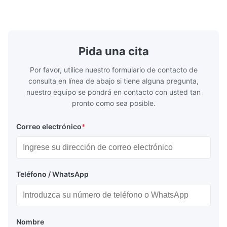
rebound foam filling. Specifications Feature
for excepti
Details Application ...
configuration
Pida una cita
Por favor, utilice nuestro formulario de contacto de
consulta en línea de abajo si tiene alguna pregunta,
nuestro equipo se pondrá en contacto con usted tan
pronto como sea posible.
Correo electrónico
*
Teléfono / WhatsApp
Nombre