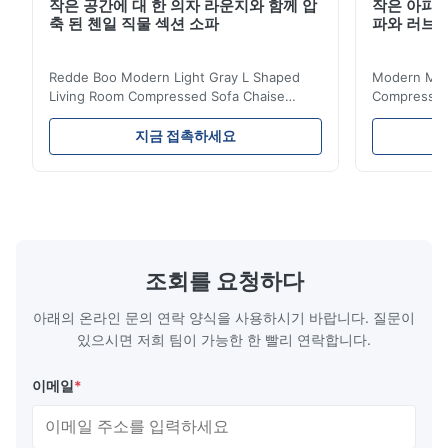
작은 공간에 대 한 의자 라운지와 함께 압
작은 아파트
축 된 첸일 직물 섹션 소파
파와 러브
Redde Boo Modern Light Gray L Shaped
Modern Mini
Living Room Compressed Sofa Chaise
Compressed 
Lounge Product Overview High resilience
Room Furnit
soft sectional sofa designed for small
Design Comf
지금 접촉하세요
spaces, featuring a contemporary light gray
Compressed
chenille fabric and comfortable high
design with 
rebound foam filling. Specifications Feature
for excepti
Details Application ...
configuration
조회를 요청하다
아래의 온라인 문의 연락 양식을 사용하시기 바랍니다. 질문이
있으시면 저희 팀이 가능한 한 빨리 연락합니다.
이메일
*