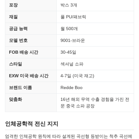
포장
박스 3개
재질
풀 PU/패브릭
공급 능력
월 500개
모델 번호
9001-브라운
FOB 배송 시간
30-45일
스타일
섹셔널 소파
EXW 미국 배송 시간
4-7일 (미국 재고)
브랜드 이름
Redde Boo
맞춤화
16년 해외 무역 수출 경험을 가진 전
문 중국 소파 공장
인체공학적 전신 지지
엄격한 인체공학 원칙에 따라 설계된 곡선형 등받이는 척추 곡선에