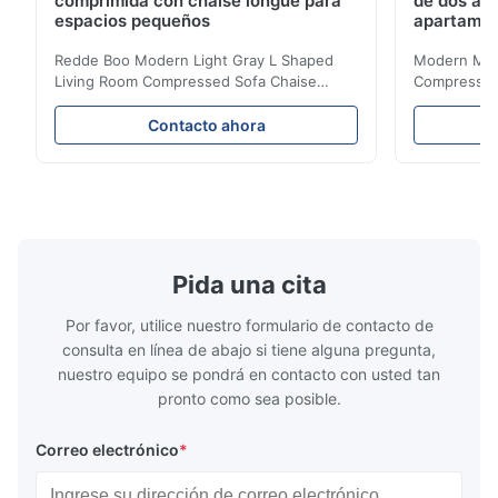
comprimida con chaise longue para
de dos asi
espacios pequeños
apartame
Redde Boo Modern Light Gray L Shaped
Modern Mini
Living Room Compressed Sofa Chaise
Compressed 
Lounge Product Overview High resilience
Room Furnit
soft sectional sofa designed for small
Design Comf
Contacto ahora
spaces, featuring a contemporary light gray
Compressed
chenille fabric and comfortable high
design with 
rebound foam filling. Specifications Feature
for excepti
Details Application ...
configuration
Pida una cita
Por favor, utilice nuestro formulario de contacto de
consulta en línea de abajo si tiene alguna pregunta,
nuestro equipo se pondrá en contacto con usted tan
pronto como sea posible.
Correo electrónico
*