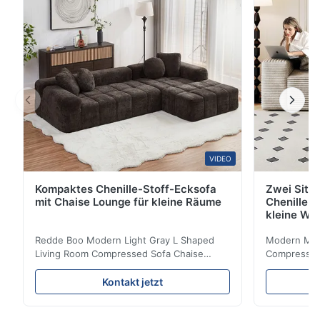
ergonomische Struktur und eine hochelastische
Schwammfüllung, ...
VIDEO
Kompaktes Chenille-Stoff-Ecksofa
Zwei Sitz
mit Chaise Lounge für kleine Räume
Chenille S
kleine Wo
Redde Boo Modern Light Gray L Shaped
Modern Mini
Living Room Compressed Sofa Chaise
Compressed 
Lounge Product Overview High resilience
Room Furnit
soft sectional sofa designed for small
Design Comf
Kontakt jetzt
spaces, featuring a contemporary light gray
Compressed
chenille fabric and comfortable high
design with 