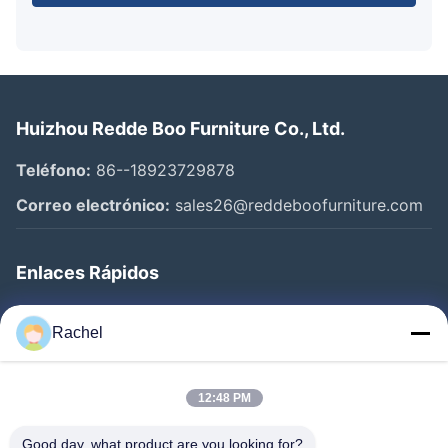
Huizhou Redde Boo Furniture Co., Ltd.
Teléfono:
86--18923729878
Correo electrónico:
sales26@reddeboofurniture.com
Enlaces Rápidos
Inicio
Rachel
Productos
Videos
12:48 PM
Sobre Nosotros
Good day, what product are you looking for?