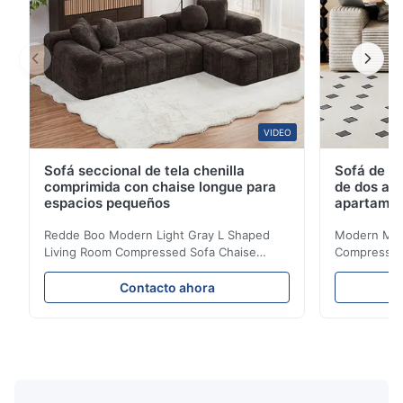
VIDEO
Sofá seccional de tela chenilla
Sofá de te
comprimida con chaise longue para
de dos asi
espacios pequeños
apartame
Redde Boo Modern Light Gray L Shaped
Modern Mini
Living Room Compressed Sofa Chaise
Compressed 
Lounge Product Overview High resilience
Room Furnit
soft sectional sofa designed for small
Design Comf
Contacto ahora
spaces, featuring a contemporary light gray
Compressed
chenille fabric and comfortable high
design with 
rebound foam filling. Specifications Feature
for excepti
Details Application ...
configuration