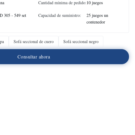
ina
Cantidad mínima de pedido:
10 juegos
 305 - 549 set
Capacidad de suministro:
25 juegos un
contenedor
lpa
Sofá seccional de cuero
Sofá seccional negro
C
o
n
s
u
l
t
a
r
a
h
o
r
a