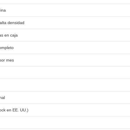
ina
lta densidad
as en caja
ompleto
por mes
nal
tock en EE. UU.)