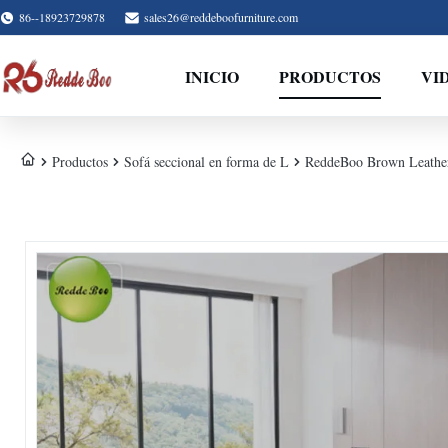
86--18923729878
sales26@reddeboofurniture.com
INICIO
PRODUCTOS
VI
Productos
Sofá seccional en forma de L
ReddeBoo Brown Leather 