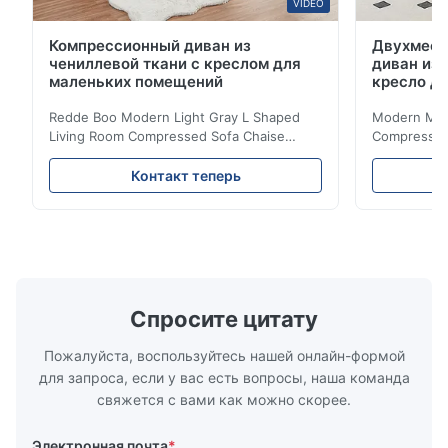
VIDEO
Компрессионный диван из
Двухмест
чениллевой ткани с креслом для
диван из 
маленьких помещений
кресло д
Redde Boo Modern Light Gray L Shaped
Modern Mini
Living Room Compressed Sofa Chaise
Compressed 
Lounge Product Overview High resilience
Room Furnit
soft sectional sofa designed for small
Design Comf
Контакт теперь
spaces, featuring a contemporary light gray
Compressed
chenille fabric and comfortable high
design with 
rebound foam filling. Specifications Feature
for excepti
Details Application ...
configuration
Спросите цитату
Пожалуйста, воспользуйтесь нашей онлайн-формой
для запроса, если у вас есть вопросы, наша команда
свяжется с вами как можно скорее.
Электронная почта
*