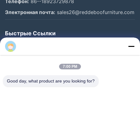
Телефон:
86--18923729878
Электронная почта:
sales26@reddeboofurniture.com
Быстрые Ссылки
Главная Страница
Продукция
7:00 PM
Ролики
О Компании
Good day, what product are you looking for?
Наша Фабрика
Контроль Качества
Контактные Данные
Отправить Запрос
Новости