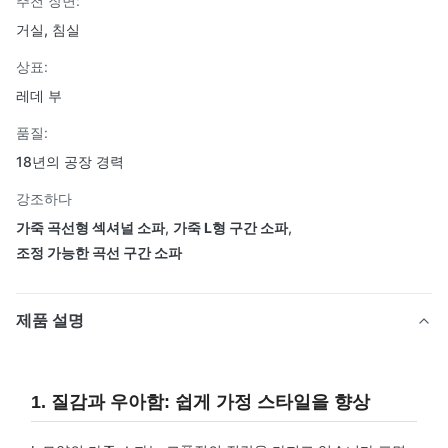
추천 장면:
거실, 침실
상표:
레데 부
품질:
18년의 공장 경력
강조하다
가죽 곡선형 섹셔널 소파
,
가죽 L형 구간 소파
,
조정 가능한 곡선 구간 소파
제품 설명
1. 질감과 우아함: 쉽게 가정 스타일을 향상