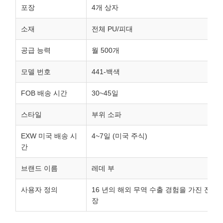
포장
4개 상자
소재
전체 PU/피대
공급 능력
월 500개
모델 번호
441-백색
FOB 배송 시간
30~45일
스타일
부위 소파
EXW 미국 배송 시
4~7일 (미국 주식)
간
브랜드 이름
레데 부
사용자 정의
16 년의 해외 무역 수출 경험을 가진 전문 
장