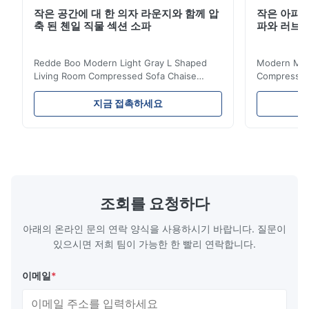
작은 공간에 대 한 의자 라운지와 함께 압
작은 아파트
축 된 첸일 직물 섹션 소파
파와 러브
Redde Boo Modern Light Gray L Shaped
Modern Mini
Living Room Compressed Sofa Chaise
Compressed 
Lounge Product Overview High resilience
Room Furnit
soft sectional sofa designed for small
Design Comf
지금 접촉하세요
spaces, featuring a contemporary light gray
Compressed
chenille fabric and comfortable high
design with 
rebound foam filling. Specifications Feature
for excepti
Details Application ...
configuration
조회를 요청하다
아래의 온라인 문의 연락 양식을 사용하시기 바랍니다. 질문이
있으시면 저희 팀이 가능한 한 빨리 연락합니다.
이메일
*