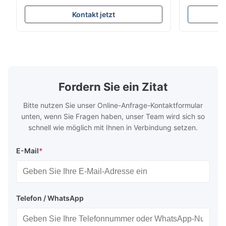
Lounge Product Overview High resilience
Room Furnit
soft sectional sofa designed for small
Design Comf
Kontakt jetzt
spaces, featuring a contemporary light gray
Compressed
chenille fabric and comfortable high
design with 
rebound foam filling. Specifications Feature
for excepti
Details Application ...
configuration
Fordern Sie ein Zitat
Bitte nutzen Sie unser Online-Anfrage-Kontaktformular
unten, wenn Sie Fragen haben, unser Team wird sich so
schnell wie möglich mit Ihnen in Verbindung setzen.
E-Mail
*
Telefon / WhatsApp