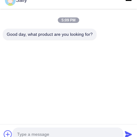
Startseite
Sally
Produkte
5:09 PM
Videos
Über Uns
Good day, what product are you looking for?
Fabrik Tour
Qualitätskontrolle
Kontakt
Referenzen
Nachrichten
Folgen Sie Uns.
©2025- Huizhou Redde Boo Furniture Co., Ltd.. . Alle Rechte vorbehalten.