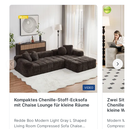
hochwertige Textur, was es zu einem wichtigen
Element macht, um die Eleganz Ihres Hauses zu
verbessern.Die Oberfläche hat natürliche und
empfindliche Texturen.Die klassischen Farboptionen
wie dunkelbraun, ...
VIDEO
Kompaktes Chenille-Stoff-Ecksofa
Zwei Sitz
mit Chaise Lounge für kleine Räume
Chenille S
kleine Wo
Redde Boo Modern Light Gray L Shaped
Modern Mini
Living Room Compressed Sofa Chaise
Compressed 