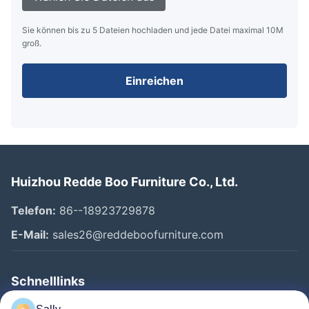
Sie können bis zu 5 Dateien hochladen und jede Datei maximal 10M
groß.
Einreichen
Huizhou Redde Boo Furniture Co., Ltd.
Telefon:
86--18923729878
E-Mail:
sales26@reddeboofurniture.com
Schnelllinks