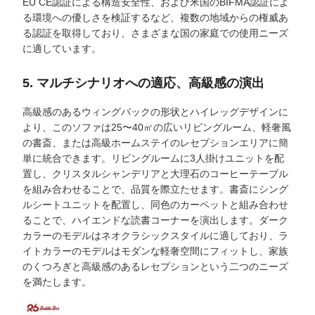
EU CE認証による構造安全性、および米国のBIFMA認証によ
る環境への優しさを検証するなど、複数の地域からの権威あ
る認証を取得しており、さまざまな国の家庭での使用ニーズ
に適しています。
5. マルチシナリオへの適応、高級感の演出
高級感のあるウィングバックの形状とハイレッグデザインに
より、このソファは25〜40㎡の広いリビングルーム、軽奢風
の書斎、または高級ホームステイのレセプションエリアに簡
単に統合できます。リビングルームに3人掛けユニットを配
置し、クリスタルシャンデリアと大理石のコーヒーテーブル
を組み合わせることで、品質を際立たせます。書斎にシング
ルシートユニットを配置し、同色のカーペットと組み合わせ
ることで、ハイエンドな読書コーナーを演出します。ダーク
カラーのモデルはネオクラシックスタイルに適しており、ラ
イトカラーのモデルはモダンな軽奢空間にフィットし、家族
のくつろぎと高級感のあるレセプションという二つのニーズ
を満たします。