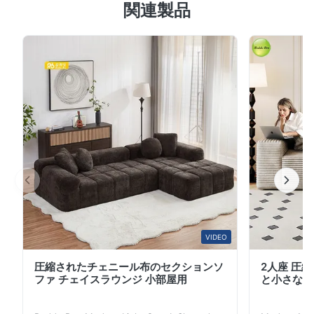
関連製品
のソファは、表面に防汚・抗ピリング加工を施した400g/
㎡の高重量ジャカード生地を採用しています。コーヒーや
ジュースなどの汚れは濡れた布で拭き取ることができ、長
期間の使用でも色あせや変形が起こりにくいです。フレー
ムは輸入無垢材を使用し、接合部には金属製の補強コネク
タを採用しています。1席あたりの最大耐荷重は130kgで
す。ハイレッグは、1.5mmの肉厚を持つ厚手のマットメタ
ル製で、ぐらつきのない安定した耐荷重を確保していま
す。通常の使用条件下では、10〜15年間安定した性能を
維持し、高級感のある質感と長期的な耐久性を両立してい
ます。 ...
VIDEO
圧縮されたチェニール布のセクションソ
2人座 圧
ファ チェイスラウンジ 小部屋用
と小さなア