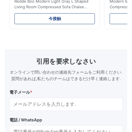
Redde Boo Modern Light Gray L Shaped
Modern Mini
Living Room Compressed Sofa Chaise
Compressed 
Lounge Product Overview High resilience
Room Furnit
soft sectional sofa designed for small
Design Comf
今接触
spaces, featuring a contemporary light gray
Compressed
chenille fabric and comfortable high
design with 
rebound foam filling. Specifications Feature
for excepti
Details Application ...
configuration
引用を要求しなさい
オンラインで問い合わせの連絡先フォームをご利用ください.
質問があれば,私たちのチームはできるだけ早く連絡します.
電子メール
*
電話 / WhatsApp