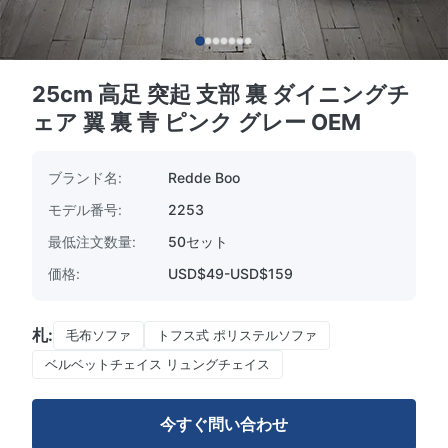
25cm 高足 突起 支部 裏 ダイニングチ
ェア 翼 裏 青 ピンク グレー OEM
ブランド名:
Redde Boo
モデル番号:
2253
最低注文数量:
50セット
価格:
USD$49-USD$159
札:
毛布ソファ
トフス式 ポリステルソファ
ベルベットチェイス リュングチェイス
今すぐ問い合わせ