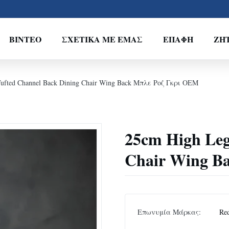
ΒΊΝΤΕΟ
ΣΧΕΤΙΚΆ ΜΕ ΕΜΆΣ
ΕΠΑΦΉ
ΖΗ
ufted Channel Back Dining Chair Wing Back Μπλε Ροζ Γκρι OEM
25cm High Leg
Chair Wing B
Επωνυμία Μάρκας:
Re