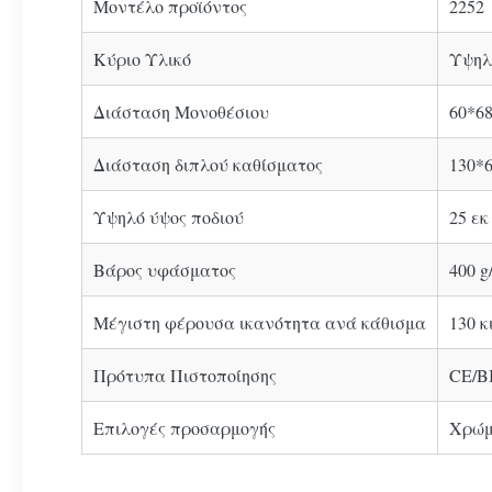
Μοντέλο προϊόντος
2252
Κύριο Υλικό
Υψηλ
Διάσταση Μονοθέσιου
60*68
Διάσταση διπλού καθίσματος
130*6
Υψηλό ύψος ποδιού
25 εκ
Βάρος υφάσματος
400 
Μέγιστη φέρουσα ικανότητα ανά κάθισμα
130 κ
Πρότυπα Πιστοποίησης
CE/B
Επιλογές προσαρμογής
Χρώμ