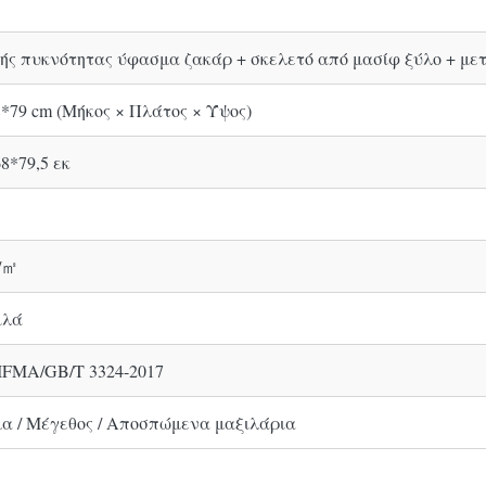
ής πυκνότητας ύφασμα ζακάρ + σκελετό από μασίφ ξύλο + με
*79 cm (Μήκος × Πλάτος × Ύψος)
8*79,5 εκ
g/㎡
ιλά
IFMA/GB/T 3324-2017
α / Μέγεθος / Αποσπώμενα μαξιλάρια