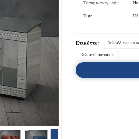
Τόπος καταγωγής:
Hu
Τιμή:
US
Ετικέττες
βελούδινος καν
βελουτέ шезлонг