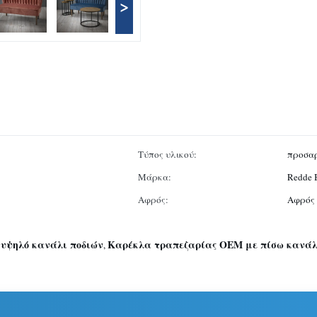
>
Τύπος υλικού:
προσα
Μάρκα:
Redde 
Αφρός:
Αφρός 
 υψηλό κανάλι ποδιών
Καρέκλα τραπεζαρίας OEM με πίσω κανάλ
,