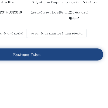
izhou Κίνα
Ελάχιστη ποσότητα παραγγελίας:
50 μέτρα
D$49-USD$159
Δυνατότητα Προμήθειας:
250 σετ ανά
ημέρες
απές από κοτλέ
καναπές με καπιτονέ ταπετσαρία
Ε
ρ
ώ
τ
η
σ
η
Τ
ώ
ρ
α