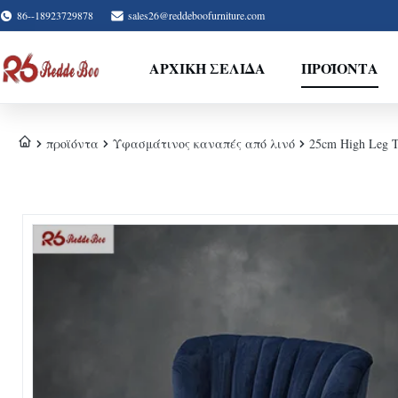
86--18923729878
sales26@reddeboofurniture.com
ΑΡΧΙΚΉ ΣΕΛΊΔΑ
ΠΡΟΪΌΝΤΑ
προϊόντα
Υφασμάτινος καναπές από λινό
25cm High Leg T